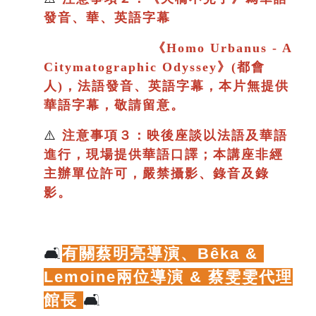
發音、華、英語字幕
《
Homo Urbanus - A
Citymatographic Odyssey》(都會
人)，法語發音、英語字幕，本片
無提供
華語字幕，敬請留意。
⚠️
注意事項３：映後座談以法語及華語
進行
，現場提供華語口譯；
本講座非經
主辦單位許可，嚴禁攝影、錄音及錄
影。
🛋️
有關蔡明亮導演、
Bêka & 
Lemoine兩位導演 & 蔡雯雯代理
館長
🛋️