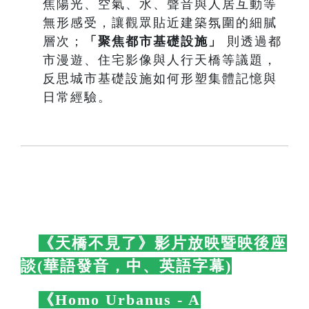
焦陽光、空氣、水、聲音與人居互動等
無形感受，讓觀眾貼近建築氛圍的細膩
層次；
「聚焦都市基礎設施」
則透過都
市漫遊、住宅影像與人行天橋等議題，
反思城市基礎設施如何形塑集體記憶與
日常經驗。
🛋️
《天橋不見了》影片放映暨映後座
談(華語發音，中、英語字幕)
🛋️
🛋️
《Homo Urbanus - A