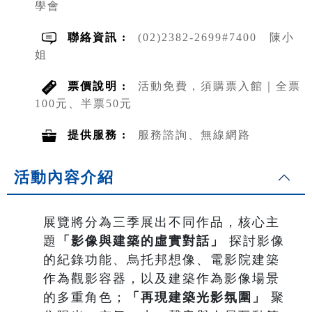
學會
聯絡資訊 :
(02)2382-2699#7400 陳小
姐
票價說明 :
活動免費，須購票入館｜全票
100元、半票50元
提供服務 :
服務諮詢、無線網路
活動內容介紹
展覽將分為三季展出不同作品，核心主
題
「影像與建築的虛實對話」
探討影像
的紀錄功能、烏托邦想像、電影院建築
作為觀影容器，以及建築作為影像場景
的多重角色；
「再現建築光影氛圍」
聚