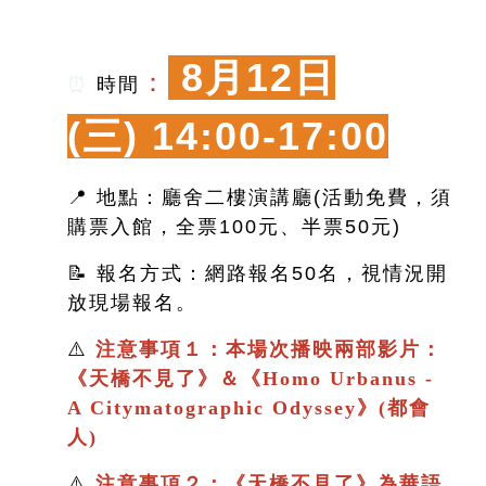
8月12日
：
⏰
時間
(三)
14:00-17:00
📍 地點：廳舍二樓演講廳(活動免費，須
購票入館，全票100元、半票50元)
📝 報名方式：網路報名50名，視情況開
放現場報名。
⚠️
注意事項１：本場次播映兩部影片：
《
天橋不見了
》＆
《
Homo Urbanus -
A Citymatographic Odyssey》(都會
人)
⚠️
注意事項２：
《
天橋不見了
》
為華語