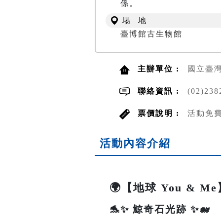
場 地
臺博館古生物館
主辦單位 :
國立臺
聯絡資訊 :
(02)2
票價說明 :
活動免
活動內容介紹
🌍【地球 You & 
🐬✨ 鯨奇石光跡 ✨🐋