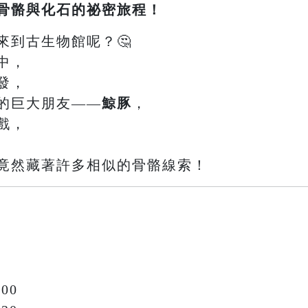
骨骼與化石的祕密旅程！
來到古生物館呢？🤔
中，
發，
的巨大朋友——
鯨豚
，
戲，
竟然藏著許多相似的骨骼線索！
00