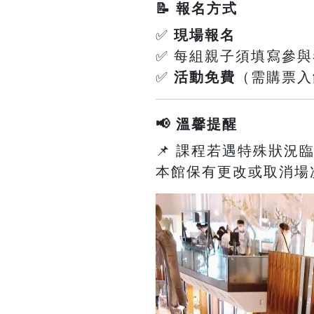
📝 報名方式
✅
現場報名
✅ 每組親子須填寫參
✅
活動免費
（需購票入
📢 溫馨提醒
📌 課程若遇特殊狀況
本館保有更改或取消場