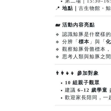
第二場｜15:30–16:
📍
地點｜
古生物館・
🐋 活動內容亮點
🔹 認識鯨豚是什麼樣
🔹 分辨「
標本
」與「
🔹 觀察鯨豚骨骼標本
🔹 思考人類與鯨豚之
👨‍👩‍👧‍👦 參加對象
10 組親子觀眾
建議
6–12 歲學童
歡迎家長陪同，一