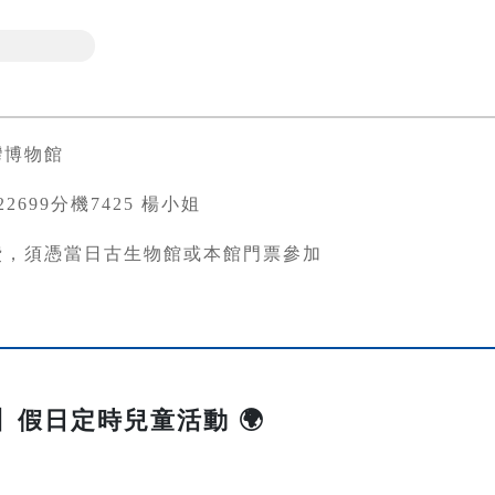
灣博物館
3822699分機7425 楊小姐
費，須憑當日古生物館或本館門票參加
Me】假日定時兒童活動 🌍