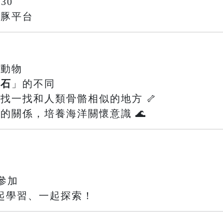
30
鯨豚平台
的動物
化石
」的不同
，找一找和人類骨骼相似的地方 🦴
間的關係，培養海洋關懷意識 🌊
參加
起學習、一起探索！