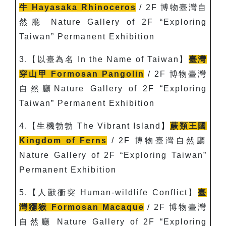
牛
Hayasaka Rhinoceros
/ 2F
博物臺灣自
然廳 Nature Gallery of 2F “Exploring
Taiwan” Permanent Exhibition
3.
【以臺為名 In the Name of Taiwan】
臺灣
穿山甲
Formosan Pangolin
/ 2F
博物臺灣
自然廳Nature Gallery of 2F “Exploring
Taiwan” Permanent Exhibition
4.
【生機勃勃
The Vibrant Island
】
蕨類王國
Kingdom of Ferns
/ 2F
博物臺灣自然廳
Nature Gallery of 2F “Exploring Taiwan”
Permanent Exhibition
5.
【人獸衝突
Human-wildlife Conflict
】
臺
灣獼猴
Formosan Macaque
/ 2F
博物臺灣
自然廳 Nature Gallery of 2F “Exploring