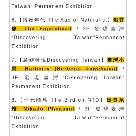
Taiwan” Permanent Exhibition
6.
【博物年代
The Age of Naturalist
】
船首
像
The Figurehead
/ 3F
發現臺灣
“Discovering Taiwan”Permanent
Exhibition
7.
【島嶼發現
Discovering Taiwan
】
臺灣小
檗
Barberry (
Berberis kawakamii
)
/
3F
發現臺灣“Discovering Taiwan”
Permanent Exhibition
8.
【千元國鳥
The Bird on NTD
】
黑長尾
雉
Mikado Pheasant
/ 3F
發現臺灣
“Discovering Taiwan”Permanent
Exhibition