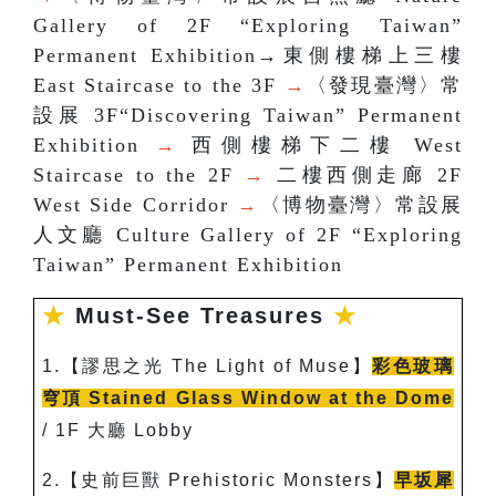
Gallery of 2F “Exploring Taiwan”
Permanent Exhibition→東側樓梯上三樓
East Staircase to the 3F
→
〈發現臺灣〉常
設展 3F“Discovering Taiwan” Permanent
Exhibition
→
西側樓梯下二樓 West
Staircase to the 2F
→
二樓西側走廊 2F
West Side Corridor
→
〈博物臺灣〉常設展
人文廳 Culture Gallery of 2F “Exploring
Taiwan” Permanent Exhibition
★
Must-See Treasures
★
1.
【謬思之光
The Light of Muse
】
彩色玻璃
穹頂
Stained Glass Window at the
Dome
/ 1F
大廳 Lobby
2.
【史前巨獸
Prehistoric Monsters
】
早坂犀