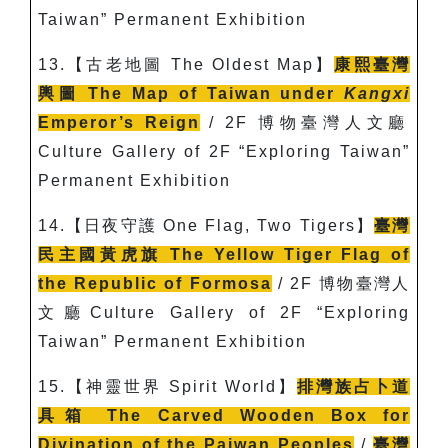
Taiwan” Permanent Exhibition
13.
【古老地圖 The Oldest Map】
康熙臺灣
輿圖
The Map of Taiwan under
Kangxi
Emperor’s Reign
/ 2F
博物臺灣人文廳
Culture Gallery of 2F “Exploring Taiwan”
Permanent Exhibition
14.
【日夜守護
One Flag, Two Tigers
】
臺灣
民主國黃虎旗
The Yellow Tiger Flag of
the Republic of Formosa
/ 2F
博物臺灣人
文廳Culture Gallery of 2F “Exploring
Taiwan” Permanent Exhibition
15.
【神靈世界
Spirit World
】
排灣族占卜道
具箱 The Carved Wooden Box for
Divination of the Paiwan Peoples
/
臺灣