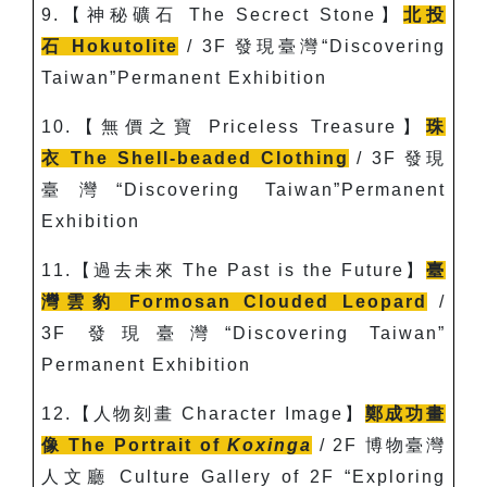
9.
【神秘礦石
The Secrect Stone
】
北投
石
Hokutolite
/ 3F
發現臺灣“Discovering
Taiwan”Permanent Exhibition
10.
【無價之寶
Priceless Treasure
】
珠
衣
The Shell-beaded Clothing
/ 3F
發現
臺灣“Discovering Taiwan”Permanent
Exhibition
11.
【過去未來 The Past is the Future】
臺
灣雲豹
Formosan Clouded Leopard
/
3F
發現臺灣“Discovering Taiwan”
Permanent Exhibition
12.
【人物刻畫
Character Image
】
鄭成功畫
像
The Portrait of
Koxinga
/ 2F
博物臺灣
人文廳 Culture Gallery of 2F “Exploring