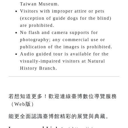
Taiwan Museum.
Visitors with improper attire or pets
(exception of guide dogs for the blind)
are prohibited.
No flash and camera supports for
photography; any commercial use or
publication of the images is prohibited.
Audio guided tour is available for the
visually-impaired visitors at Natural
History Branch.
若想知道更多！歡迎連線臺博數位導覽服務
（Web版）
能更全面認識臺博館精彩的展覽與典藏。