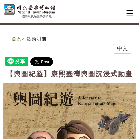
跳到主要內容
網站導覽
:::
首頁
> 活動明細
中文
【輿圖紀遊】康熙臺灣輿圖沉浸式動畫