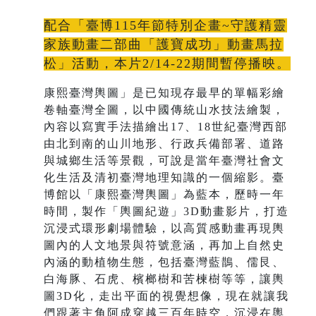
配合「臺博115年節特別企畫~守護精靈
家族動畫二部曲「護寶成功」動畫馬拉
松」活動，本片2/14-22期間暫停播映。
康熙臺灣輿圖」是已知現存最早的單幅彩繪
卷軸臺灣全圖，以中國傳統山水技法繪製，
內容以寫實手法描繪出17、18世紀臺灣西部
由北到南的山川地形、行政兵備部署、道路
與城鄉生活等景觀，可說是當年臺灣社會文
化生活及清初臺灣地理知識的一個縮影。臺
博館以「康熙臺灣輿圖」為藍本，歷時一年
時間，製作「輿圖紀遊」3D動畫影片，打造
沉浸式環形劇場體驗，以高質感動畫再現輿
圖內的人文地景與符號意涵，再加上自然史
內涵的動植物生態，包括臺灣藍鵲、儒艮、
白海豚、石虎、檳榔樹和苦楝樹等等，讓輿
圖3D化，走出平面的視覺想像，現在就讓我
們跟著主角阿成穿越三百年時空，沉浸在輿