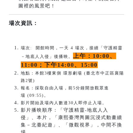
圖裡的風景吧！
場次資訊：
場次: 開館時間，一天 4 場次，接續「守護精靈
上午：10:00、
－地底人入侵」後播映。
11:00；下午14:00、15:00
地點：本館3樓東側 環形劇場 (臺北市中正區襄陽
路2號)
報名：採取自由入場，前5分鐘開放觀眾進
場 (09:55)。
影片開始及場內人數達30人即停止入場。
影片播映順序：「守護精靈-地底人入
侵」、本片，「康熙臺灣輿圖沉浸式動畫續
集－北臺紀遊」、「微觀視界」，中間不換
場。