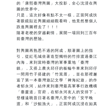
的「康熙臺灣輿圖」大投影，全心沈浸在輿
圖的世界中。
只是，這次好像有點不太一樣，正當阿成扶
著眼鏡貼近輿圖細細觀看時，他竟然整個人
跌進輿圖裡去了！！！
隨著老梗的穿越劇情，展開一場回到三百年
前臺灣的歷險。
對輿圖再熟悉不過的阿成，順著圖上的指
引，從紅毛城坐著造型獨特的竹排渡過臺江
內海，來到當時臺灣的軍事重地「臺灣
鎮」，又搭上農夫邱仔的板輪牛車來到邱仔
一間用竹子搭建的「竹篙厝」，並在那裡邂
逅了第一本臺灣遊記文學「裨海紀遊」的作
者郁永河，結伴來到臺灣最高軍事行政機構
「臺廈道」官府，在郁永河友人的安排下，
登樓遠眺昔日著名臺灣八景中的「安平晚
渡」和「沙鯤漁火」，正當阿成沉浸在如真