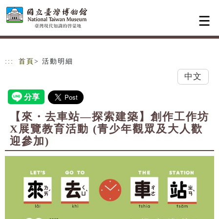
跳到主要內容
網站導覽
:::
首頁
> 活動明細
中文
【來・去車站—探索建築】創作工作坊
X展覽教育活動 (青少年觀眾及大人歡
迎參加)