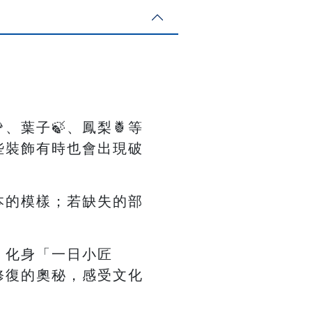
、葉子🍃、鳳梨🍍等
些裝飾有時也會出現破
本的模樣；若缺失的部
！
，化身「一日小匠
修復的奧秘，感受文化