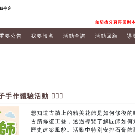
如切換分頁再回到本
重要公告
我要報名
活動查詢
活動回顧
導
體驗活動 👷🏻‍♀️
想知道古蹟上的精美花飾是如何修復的
古蹟修復工藝，透過導覽了解匠師如何
歷史建築風貌。活動中特別安排石膏飾