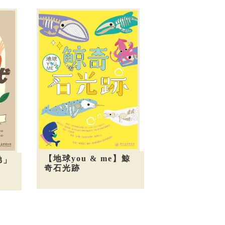
【地球you & me】鯨
弟」
奇石光跡