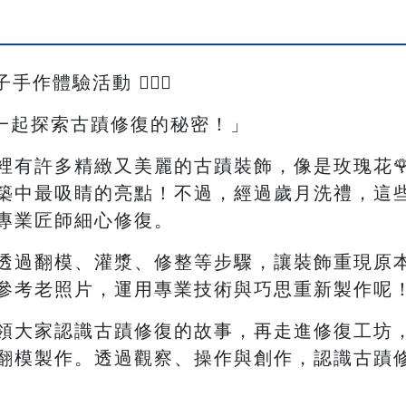
作體驗活動 👷🏻‍♀️
一起探索古蹟修復的秘密！」
有許多精緻又美麗的古蹟裝飾，像是玫瑰花🌹
築中最吸睛的亮點！不過，經過歲月洗禮，這
專業匠師細心修復。
透過翻模、灌漿、修整等步驟，讓裝飾重現原
參考老照片，運用專業技術與巧思重新製作呢
領大家認識古蹟修復的故事，再走進修復工坊
翻模製作。透過觀察、操作與創作，認識古蹟