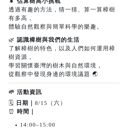
🌲
估算樹高小挑戰
透過有趣的方法，猜一猜、算一算樟樹
有多高，
體驗自然觀察與簡單科學的樂趣。
🌿
認識樟樹與我們的生活
了解樟樹的特色，以及人們如何運用樟
樹資源，
學習關懷臺灣的樹木與自然環境，
從觀察中發現身邊的環境議題 🌏
🌱 活動資訊
🗓
日期｜
8/15（六）
⏰
時間｜
14:00–15:00