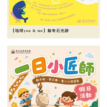
【地球you & me】鯨奇石光跡