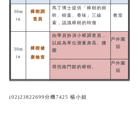
馬丁博士提供「樟樹的樹
30m
樟樹調
幹、樹葉、香味」三線
教室
in
查員
索，認識樟樹的特徵
由學員扮演小樟調查員，
戶外園
以組為單位測量身高、腰
區
樟樹健
30m
圍
in
康檢查
戶外園
尋找南門館的樟樹。
區
(02)23822699分機7425 楊小姐