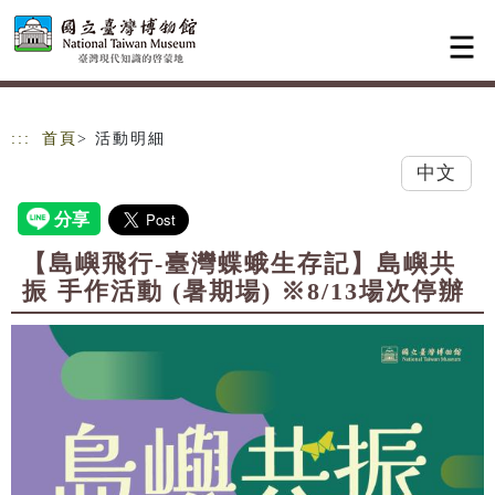
跳到主要內容
網站導覽
:::
首頁
> 活動明細
中文
【島嶼飛行-臺灣蝶蛾生存記】島嶼共
振 手作活動 (暑期場) ※8/13場次停辦