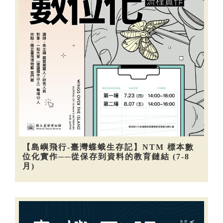
【島嶼飛行-臺灣蝶蛾生存記】NTM 標本數
位化實作──從保存到資料的教育鏈結 (7-8
月)