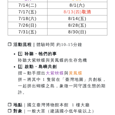
7/14(
二
)
8/1(
六
)
7/17(
五
)
8/13(
四
)
取消
7/18(
六
)
8/14(
五
)
7/26(
日
)
8/28(
五
)
7/31(
五
)
8/30(
日
)
❐ 活動流程｜
體驗時間 約10-15分鐘
1️⃣
聆聽・牠們的事
聆聽大紫蛺蝶與黃鳳蝶的生存危機
2️⃣
啟
動
・
島嶼共創
摺～動手摺出
大紫蛺蝶
與
黃鳳蝶
拼～將其中 1 隻留在「臺灣地圖」共創板，
一起拼出蝴蝶之島，象徵一同守護生態的期
許。
❐ 地點
｜國立臺灣博物館本館 1 樓大廳
❐ 對象
｜一般大眾（建議國小低年級以上）