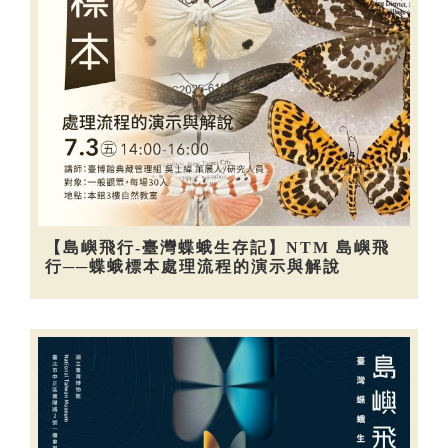
【島嶼飛行-臺灣蝶蛾生存記】NTM 島嶼飛
行──蝶蛾標本處理流程的演示與解說