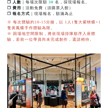
❐ 人數
｜每場次限額
30
名，採現場報名。
❐ 費用
｜活動免費（須購票入館）
❐ 報名方式
｜現場報名，額滿為止
※ 每次體驗約10-15分鐘，以 1人1隻大紫蛺蝶+1
隻黃鳳蝶手作體驗為限。
※ 因場地空間限制，將依現場排隊順序入座體
驗，若前一位學員尚未完成創作，還請稍待。