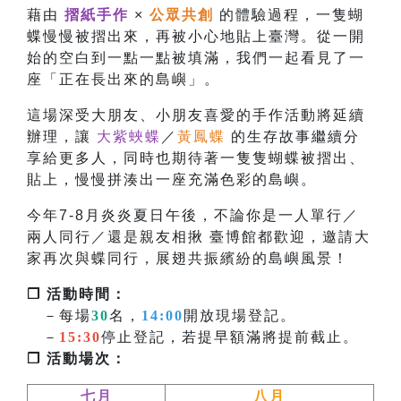
藉由
摺紙手作
×
公眾共創
的體驗過程，一隻蝴
蝶慢慢被摺出來，再被小心地貼上臺灣。從一開
始的空白到一點一點被填滿，我們一起看見了一
座「正在長出來的島嶼」。
這場深受大朋友、小朋友喜愛的手作活動將延續
辦理，讓
大紫蛺蝶
／
黃鳳蝶
的生存故事繼續分
享給更多人，同時也
期待著一隻隻蝴蝶被摺出、
貼上，慢慢拼湊出一座充滿色彩的島嶼。
今年7-8月炎炎夏日午後，不論你是一人單行／
兩人同行／還是親友相揪 臺博館都歡迎，邀請大
家再次與蝶同行，展翅共振繽紛的島嶼風景！
❐ 活動時間：
－每場
30
名，
14:00
開放現場登記。
－
15:30
停止登記，若提早額滿將提前截止。
❐ 活動場次：
七月
八月