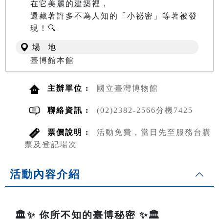
在它美麗的建築裡，

還藏著許多不為人知的「小祕密」等著被發
現！🔍
場 地
臺博館本館
主辦單位 :
國立臺灣博物館
聯絡資訊 :
(02)2382-2566分機7425
票價說明 :
活動免費，當日先至服務台購
票及登記場次
活動內容介紹
🏛️✨ 你所不知的臺博秘密 ✨🏛️