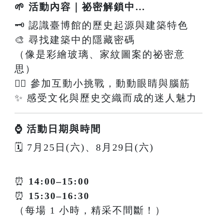
🌱 活動內容｜祕密解鎖中…
🗝️ 認識臺博館的歷史起源與建築特色
🎨 尋找建築中的隱藏密碼
（像是彩繪玻璃、家紋圖案的祕密意
思）
🕵️‍♀️ 參加互動小挑戰，動動眼睛與腦筋
✨ 感受文化與歷史交織而成的迷人魅力
⌚ 活動日期與時間
🗓 7月25日(六)、8月29日(六)
⏰
14:00–15:00
⏰
15:30–16:30
（每場 1 小時，精采不間斷！）