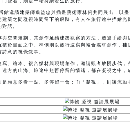
，而觀看，則是一場持續發生的旅行。
臺博館邀請建築師詹益忠與插畫藝術家林俐共同展出，以
老建築之間凝視時間留下的痕跡，有人在旅行途中描繪光
的對話。
存與空間規劃，其創作延續建築觀察的方法，透過手繪與
沉積於畫面之中。林俐則以旅行速寫與複合媒材創作，捕
有詩意的視覺敘事。
速寫、繪本、複合媒材與現場創作，邀請觀者放慢步伐，
、遠方的山海、旅途中短暫停留的情緒，都在凝視之中，
而是願意多看一點、多停留一會；而「凝視」，則讓流動