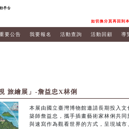
如切換分頁再回到本
重要公告
我要報名
活動查詢
活動回顧
導
視 旅繪展」-詹益忠X林俐
本展由國立臺灣博物館邀請長期投入文
築師詹益忠，攜手插畫藝術家林俐共同
與速寫作為觀看世界的方式，呈現城市