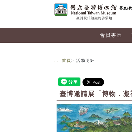
跳到主要內容
網站導覽
會員專區
:::
首頁
> 活動明細
臺博邀請展「博物．凝