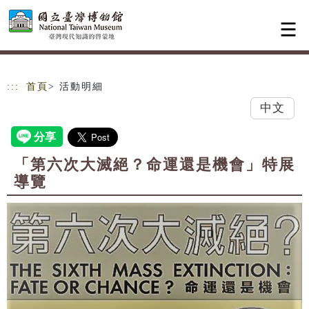
跳到主要內容
網站導覽
:::
首頁
> 活動明細
中文
「第六次大滅絕？命運還是機會」特展
導覽