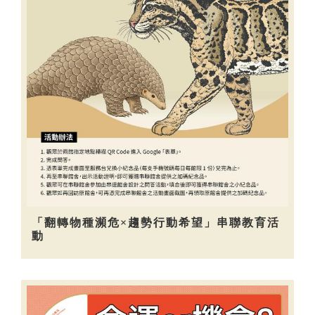
「翻轉物種瀕危×趨勢行動希望」串聯教育活
動