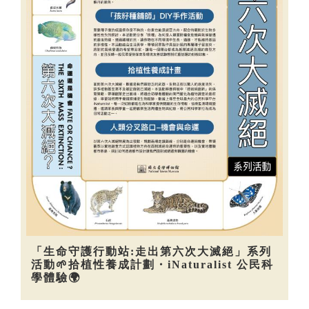
「生命守護行動站:走出第六次大滅絕」系列
活動🌱拾植性養成計劃・iNaturalist 公民科
學體驗🌍