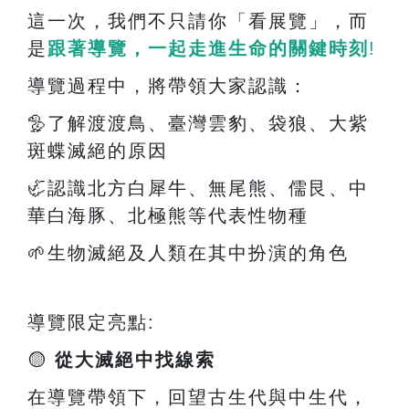
這一次，我們不只請你「看展覽」，而
是
跟著導覽，一起走進生命的關鍵時刻
!
導覽過程中，將帶領大家認識：
🦤
了解渡渡鳥、臺灣雲豹、袋狼、大紫
斑蝶滅絕的原因
🦏
認識北方白犀牛、無尾熊、儒艮、中
華白海豚、北極熊等代表性物種
🌱
生物滅絕及人類在其中扮演的角色
導覽限定亮點
:
🟡
從大滅絕中找線索
在導覽帶領下，回望古生代與中生代，