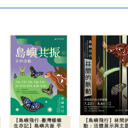
【島嶼飛行-臺灣蝶蛾
【島嶼飛行】林間
生存記】島嶼共振 手
動：活體展示與主