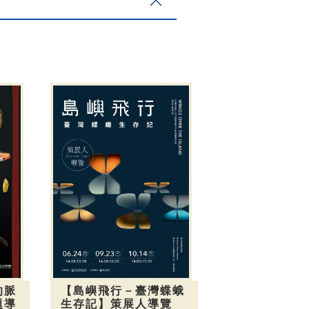
的脈
【島嶼飛行－臺灣蝶蛾
題導
生存記】策展人導覽