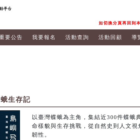
如切換分頁再回到本
重要公告
我要報名
活動查詢
活動回顧
導
蝶蛾生存記
以臺灣蝶蛾為主角，集結近300件蝶蛾
命樣貌與生存挑戰，從自然史到人文視
韌性。