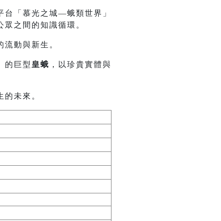
平台「慕光之城—蛾類世界」
公眾之間的知識循環。
的流動與新生。
」的巨型
皇蛾
，以珍貴實體與
生的未來。