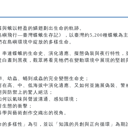
蝶與蛾以輕盈的鱗翅劃出生命的軌跡。
嶼飛行—臺灣蝶蛾生存記》，以臺灣約5,200種蝶蛾為
們在島嶼環境中綻放的多樣生命。
，串連蝶蛾的生命史、演化適應、擬態偽裝與夜行特性，
從白晝到黑夜，觀眾將看見牠們在變動環境中展現的堅韌
卵、幼蟲、蛹到成蟲的完全變態生命史；
何在高、中、低海拔中演化適應、又如何並施展偽裝、警
態與防禦上的驚人絕活；
如何以氣味與聲波溝通、感知環境；
對生態的衝擊；
科學與藝術創作交織出的視角。
命的多樣性」為引，並以「知識的共創與正向循環」為期