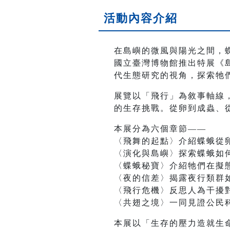
活動內容介紹
在島嶼的微風與陽光之間，
國立臺灣博物館推出特展《島
代生態研究的視角，探索牠
展覽以「飛行」為敘事軸線
的生存挑戰。從卵到成蟲、
本展分為六個章節——
〈飛舞的起點〉介紹蝶蛾從
〈演化與島嶼〉探索蝶蛾如
〈蝶蛾秘寶〉介紹牠們在擬
〈夜的信差〉揭露夜行類群
〈飛行危機〉反思人為干擾
〈共翅之境〉一同見證公民
本展以「生存的壓力造就生