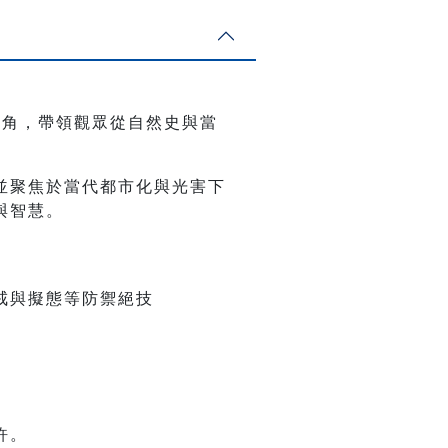
主角，帶領觀眾從自然史與當
並聚焦於當代都市化與光害下
與智慧。
戒與擬態等防禦絕技
許。