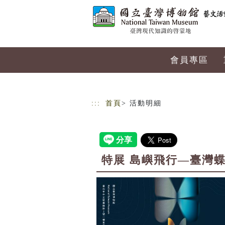
跳到主要內容
網站導覽
會員專區
:::
首頁
> 活動明細
特展 島嶼飛行—臺灣