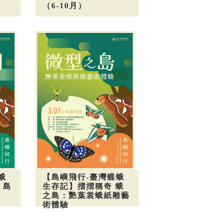
（6-10月）
蛾
【島嶼飛行-臺灣蝶蛾
，島
生存記】摺摺稱奇 蛾
之島：艷葉裳蛾紙雕藝
術體驗