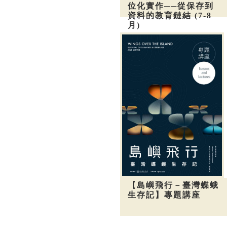
位化實作──從保存到
資料的教育鏈結 (7-8
月)
【島嶼飛行－臺灣蝶蛾
生存記】專題講座