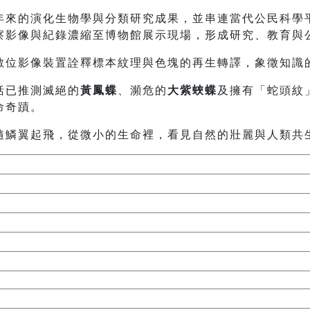
年來的演化生物學與分類研究成果，並串連當代公民科學
察影像與紀錄濃縮至博物館展示現場，形成研究、教育與
數位影像裝置詮釋標本紋理與色塊的再生轉譯，象徵知識
括已推測滅絕的
黃鳳蝶
、瀕危的
大紫蛺蝶
及擁有「蛇頭紋
命奇蹟。
隨鱗翼起飛，從微小的生命裡，看見自然的壯麗與人類共