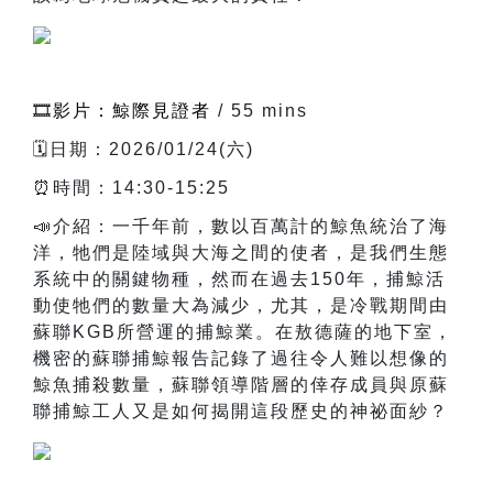
🎞️影片：鯨際見證者
/ 55 mins
🗓️日期：2026/01/24(六)
⏰時間：14:30-15:25
📣介紹：一千年前，數以百萬計的鯨魚統治了海
洋，牠們是陸域與大海之間的使者，是我們生態
系統中的關鍵物種，然而在過去150年，捕鯨活
動使牠們的數量大為減少，尤其，是冷戰期間由
蘇聯KGB所營運的捕鯨業。在敖德薩的地下室，
機密的蘇聯捕鯨報告記錄了過往令人難以想像的
鯨魚捕殺數量，蘇聯領導階層的倖存成員與原蘇
聯捕鯨工人又是如何揭開這段歷史的神祕面紗？