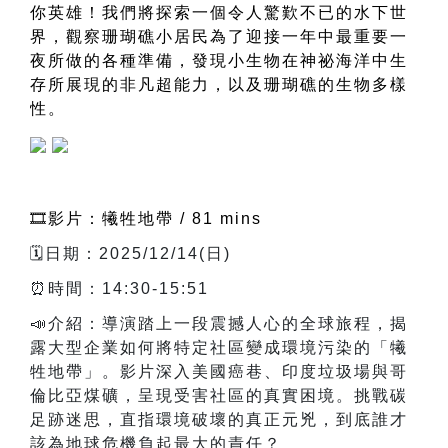
你英雄！我們將探索一個令人驚歎不已的水下世
界，觀察珊瑚礁小居民為了迎接一年中最重要一
夜所做的各種準備，發現小生物在神祕海洋中生
存所展現的非凡超能力，以及珊瑚礁的生物多樣
性。
🎞️影片：犧牲地帶 / 81 mins
🗓️日期：2025/12/14(日)
⏰時間：14:30-15:51
📣介紹：導演踏上一段震撼人心的全球旅程，揭
露大型企業如何將特定社區變成環境污染的「犧
牲地帶」。影片深入美國癌巷、印度垃圾場與哥
倫比亞煤礦，呈現受害社區的真實困境。挑戰碳
足跡迷思，直指環境破壞的真正元兇，到底誰才
該為地球危機負起最大的責任？