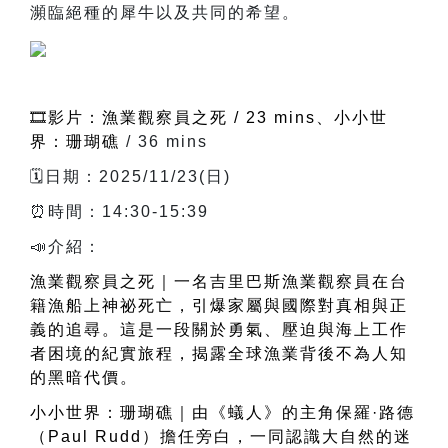
瀕臨絕種的犀牛以及共同的希望。
🎞️影片：漁業觀察員之死 / 23 mins、小小世
界：珊瑚礁
/ 36 mins
🗓️日期：2025/11/23(日)
⏰時間：14:30-15:39
📣介紹：
漁業觀察員之死｜一名吉里巴斯漁業觀察員在台
籍漁船上神祕死亡，引爆家屬與國際對真相與正
義的追尋。這是一段關於勇氣、壓迫與海上工作
者困境的紀實旅程，揭露全球漁業背後不為人知
的黑暗代價。
小小世界：珊瑚礁｜由《蟻人》的主角保羅·路德
（Paul Rudd）擔任旁白，一同認識大自然的迷