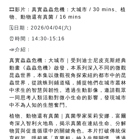
🎞️影片：真實蟲蟲危機：大城市 / 30 mins、植
物、動物還有真菌 / 16 mins
🗓️日期：2026/04/04(六)
⏰時間：14:30-15:16
📣介紹：
真實蟲蟲危機：大城市｜受到迪士尼皮克斯經典
動畫《蟲蟲危機》啟發，本系列深入不同的微觀
昆蟲世界，本集以微觀視角探索紐約都市中的昆
蟲世界，從跳蛛到鋪道蟻，捕捉牠們在城市叢林
中求生的智慧與韌性。透過生動影像，邀請觀眾
一同思考人類活動對微小生命的影響，發現城市
中不為人知的生態奮鬥。
植物、動物還有真菌｜真菌學家茱莉安娜．富爾
奇深入智利火地島，揭示真菌在連結生命、分解
物質與促進循環中的關鍵角色。本片打破傳統保
育框架，呼籲將「真菌相」納入生態關懷，透過