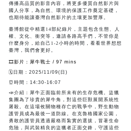
傳播高品質的影音內容，將更多優質自然影片與
國人分享，為自然、環境的保護工作奠定基礎，
也期待能讓臺灣自然影片的土壤更加豐厚。
臺博館從中精選14部紀錄片，主題包含生態、人
權、文化、衝突等，邀請各路高手們，不管你是
什麼身分，給自己1-2小時的時間，看看世界想想
臺灣，我們會更好。
🎞️影片：犀牛戰士 / 97 mins
🗓️日期：2025/11/09(日)
⏰時間：14:30-16:07
📣介紹：犀牛正面臨前所未有的生存危機。盜獵
集團為了珍貴的犀牛角，對這些巨獸展開系統性
屠殺。在這場攸關物種存亡的戰爭中，野生動物
護管員成為最後一道防線。在克魯格國家公園，
勇敢的護管員透過嚴格而紮實的選拔，冒著生命
危險，與武裝精良的盜獵者正面交鋒，守護這些