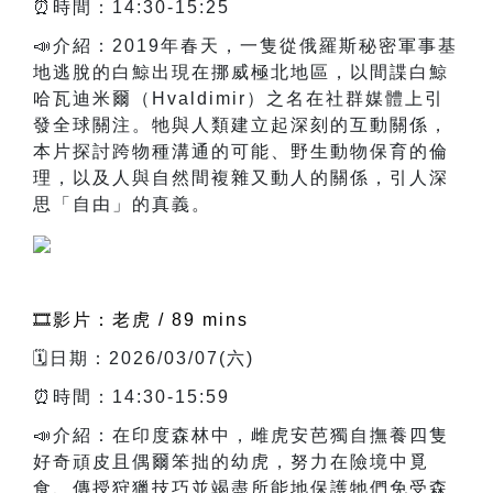
⏰時間：14:30-15:25
📣
介紹：2019年春天，一隻從俄羅斯秘密軍事基
地逃脫的白鯨出現在挪威極北地區，以間諜白鯨
哈瓦迪米爾（Hvaldimir）之名在社群媒體上引
發全球關注。牠與人類建立起深刻的互動關係，
本片探討跨物種溝通的可能、野生動物保育的倫
理，以及人與自然間複雜又動人的關係，引人深
思「自由」的真義。
🎞️影片：老虎 / 89 mins
🗓️日期：2026/03/07(六)
⏰時間：14:30-15:59
📣介紹：在印度森林中，雌虎安芭獨自撫養四隻
好奇頑皮且偶爾笨拙的幼虎，努力在險境中覓
食、傳授狩獵技巧並竭盡所能地保護牠們免受森