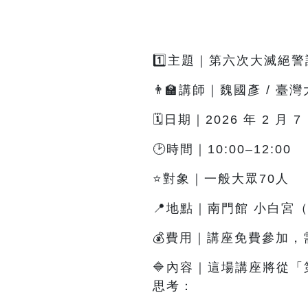
1️⃣主題｜第六次大滅絕
👨‍🏫講師｜魏國彥 / 
🗓️日期｜2026 年 2 月 
🕑時間｜10:00–12:00
⭐對象｜一般大眾70人
📍地點｜南門館 小白宮
💰費用｜講座免費參加，
🔷內容
｜這
場講座將從「
思考：