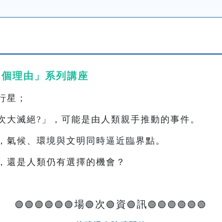
0 個理由」系列講座
行星；
次大滅絕?」，可能是由人類親手推動的事件。
，氣候、環境與文明同時逼近臨界點。
，還是人類仍有選擇的機會？
場
次
資
訊
🟢🟢🟢🟢🟢🟢
🟢
🟢
🟢
🟢🟢🟢🟢🟢🟢