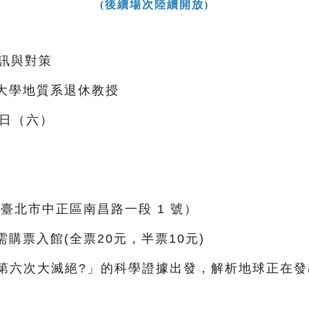
(後續場次陸續開放)
警訊與對策
臺灣大學地質系退休教授
7 日（六）
（臺北市中正區南昌路一段 1 號）
需購票入館(全票20元，半票10元)
第六次大滅絕?」的科學證據出發，解析地球正在