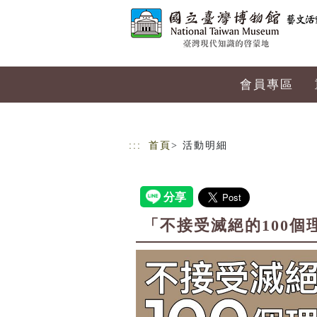
跳到主要內容
網站導覽
會員專區
:::
首頁
> 活動明細
「不接受滅絕的100個