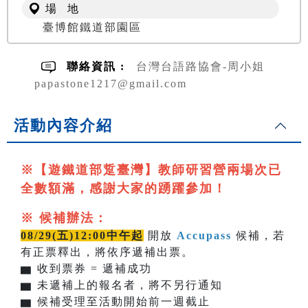
場 地
臺博館鐵道部園區
聯絡資訊 :
台灣台語路協會-周小姐
papastone1217@gmail.com
活動內容介紹
※【遊鐵道部踅臺灣】教師研習營兩場次已
全數額滿，感謝大家的踴躍參加！
※ 候補辦法：
08/29(五)12:00中午起
開放
Accupass
候補，若
有正票釋出，將依序遞補出票。
▆
收到票券 = 遞補成功
▆
未遞補上的報名者，將不另行通知
▆
候補受理至活動開始前一週截止