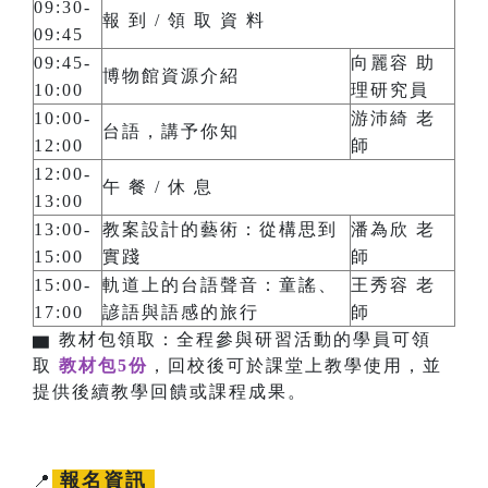
09:30-
報 到 / 領 取 資 料
09:45
09:45-
向麗容 助
博物館資源介紹
10:00
理研究員
10:00-
游沛綺 老
台語，講予你知
12:00
師
12:00-
午 餐 / 休 息
13:00
13:00-
教案設計的藝術：從構思到
潘為欣 老
15:00
實踐
師
15:00-
軌道上的台語聲音：童謠、
王秀容 老
17:00
諺語與語感的旅行
師
▆
教材包領取：
全程參與研習活動的學員可領
取
教材包5份
，回校後可於課堂上教學使用，並
提供後續教學回饋或課程成果。
報名資訊
📍