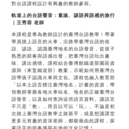
對台語課程設計有興趣的教師參與。
軌道上的台語聲音：童謠、諺語與語感的旅行
｜王秀容 老師
本課程是專為教師設計的臺灣台語教學！帶著
學員跳上語言的火車，沿路學臺灣台語的俗
語、諺語、認識臺灣地名的台語發音，從孩子
熟悉的節奏與語感出發，把臺灣台語玩出趣
味、講出感情。課程結合臺博館鐵道部園區資
源與《來踅鐵道部》教案，示範如何用臺灣台
語帶孩子認識火車與文化。課程也融入教育部
「以本土語言標注臺灣地名」計畫的資源，帶
領教師掌握各地火車站名、地名的正確臺灣台
語發音，以及如何查詢這些語言資料。讓語言
不只是「教」，而且以可以「玩」。不論是初
次踏上臺灣台語教學之路新手，或是想讓課堂
更多元有趣的資深老師，都能藉由此課程，探
索語言的節奏感與在地的文化記憶！