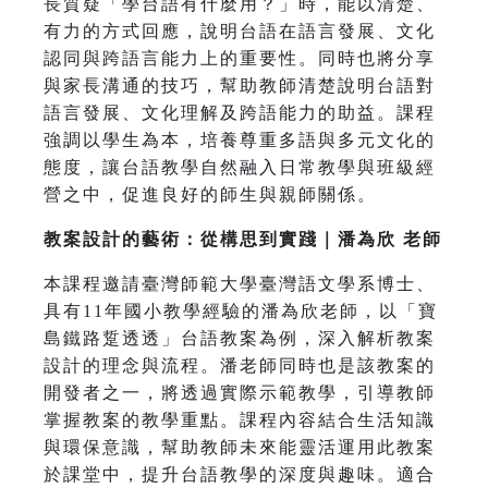
長質疑「學台語有什麼用？」時，能以清楚、
有力的方式回應，說明台語在語言發展、文化
認同與跨語言能力上的重要性。同時也將分享
與家長溝通的技巧，幫助教師清楚說明台語對
語言發展、文化理解及跨語能力的助益。課程
強調以學生為本，培養尊重多語與多元文化的
態度，讓台語教學自然融入日常教學與班級經
營之中，促進良好的師生與親師關係。
教案設計的藝術：從構思到實踐｜潘為欣 老師
本課程邀請臺灣師範大學臺灣語文學系博士、
具有11年國小教學經驗的潘為欣老師，以「寶
島鐵路踅透透」台語教案為例，深入解析教案
設計的理念與流程。潘老師同時也是該教案的
開發者之一，將透過實際示範教學，引導教師
掌握教案的教學重點。課程內容結合生活知識
與環保意識，幫助教師未來能靈活運用此教案
於課堂中，提升台語教學的深度與趣味。適合