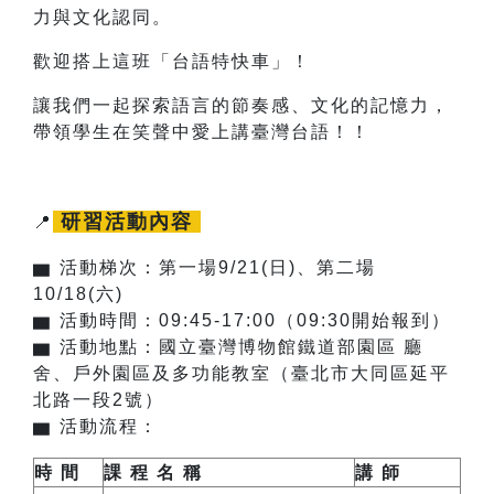
力與文化認同。
歡迎搭上這班「台語特快車」！
讓我們一起探索語言的節奏感、文化的記憶力，
帶領學生在笑聲中愛上講臺灣台語！！
研習活動內容
📍
▆
活動梯次：第一場9/21(日)、第二場
10/18(六)
▆
活動時間：09:45-17:00（09:30開始報到）
▆
活動地點：國立臺灣博物館鐵道部園區 廳
舍、戶外園區及多功能教室（臺北市大同區延平
北路一段2號）
▆
活動流程：
時 間
課 程 名 稱
講 師