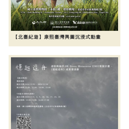
【北臺紀遊】康熙臺灣輿圖沉浸式動畫