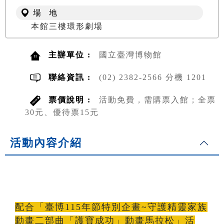
場 地
本館三樓環形劇場
主辦單位 :
國立臺灣博物館
聯絡資訊 :
(02) 2382-2566 分機 1201
票價說明 :
活動免費，需購票入館；全票
30元、優待票15元
活動內容介紹
*
8/2(三)上午暫停播映，造成不便，敬請見諒！*
Temporarily Closed: On
Wednesday morning of August 2nd.
配合「臺博115年節特別企畫~守護精靈家族
動畫二部曲「護寶成功」動畫馬拉松」活