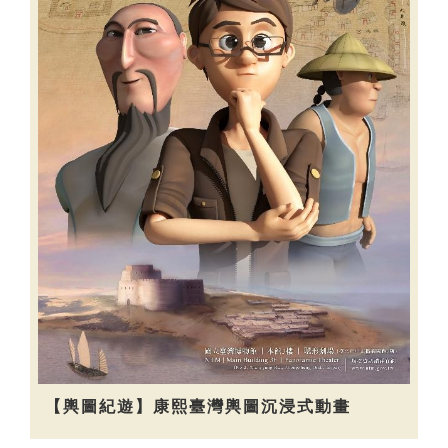
【輿圖紀遊】康熙臺灣輿圖沉浸式動畫