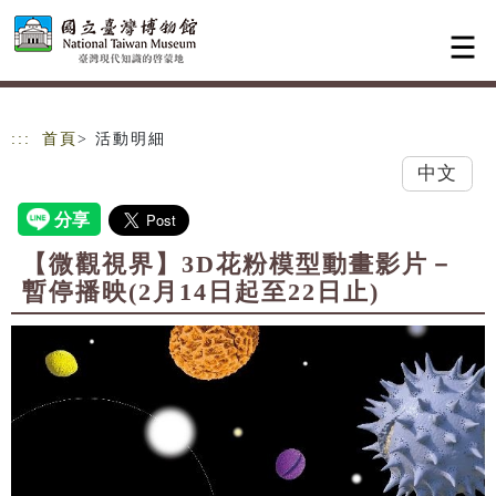
跳到主要內容
網站導覽
:::
首頁
> 活動明細
中文
【微觀視界】3D花粉模型動畫影片－
暫停播映(2月14日起至22日止)