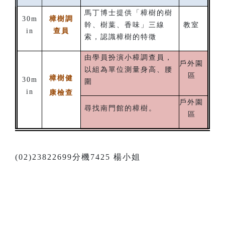
馬丁博士提供「樟樹的樹
30m
樟樹調
幹、樹葉、香味」三線
教室
in
查員
索，認識樟樹的特徵
由學員扮演小樟調查員，
戶外園
以組為單位測量身高、腰
區
樟樹健
30m
圍
in
康檢查
戶外園
尋找南門館的樟樹。
區
(02)23822699分機7425 楊小姐