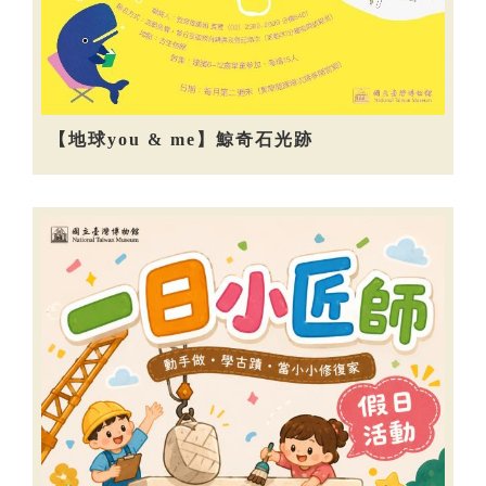
【地球you & me】鯨奇石光跡