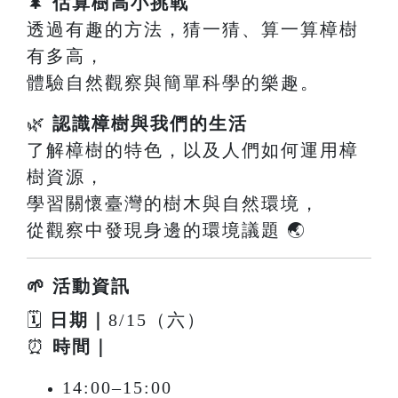
🌲
估算樹高小挑戰
透過有趣的方法，猜一猜、算一算樟樹
有多高，
體驗自然觀察與簡單科學的樂趣。
🌿
認識樟樹與我們的生活
了解樟樹的特色，以及人們如何運用樟
樹資源，
學習關懷臺灣的樹木與自然環境，
從觀察中發現身邊的環境議題 🌏
🌱 活動資訊
🗓
日期｜
8/15（六）
⏰
時間｜
14:00–15:00