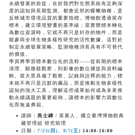
永續發展的前提，在於我們對生態系統有足夠深
度的認知與長期監測。都會近郊的蝶蛾物種，是
反映城市環境品質的重要指標。博物館透過留存
標本，建立環境變遷的基準線；當實體標本轉化
為數位資源時，它就不再只是封存的物件，而是
能參與全球生物多樣性研究的活性數據。這對於
制定永續發展策略、監測物種消長具有不可替代
的價值。
學員將學習標本數位化的流程——從前期的標本
清理、顯微鏡觀察，到影像的數位捕捉與資料編
輯。當大眾具備了觀察、記錄與詮釋的能力，標
本就不再只是沉默的藏品，而是推動生物多樣性
認知的強大工具，理解這些成果如何成為未來推
動永續議題的重要範例，讓標本的影響力因數位
化而無遠弗屆。
講師：
吳士緯
/ 策展人、國立臺灣博物館典
藏管理組 研究助理
日期：
7/23(四)、8/7(五)
14:00-16:00