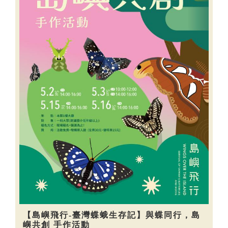
【島嶼飛行-臺灣蝶蛾生存記】與蝶同行，島
嶼共創 手作活動