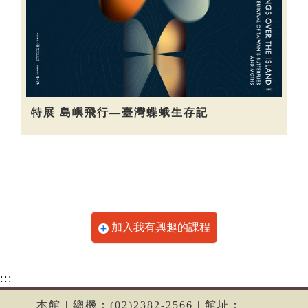
特展 島嶼飛行—臺灣蝶蛾生存記
加入我有興趣的課程
:::
本館 | 總機：(02)2382-2566 | 館址：