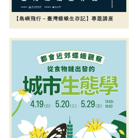
【島嶼飛行－臺灣蝶蛾生存記】專題講座