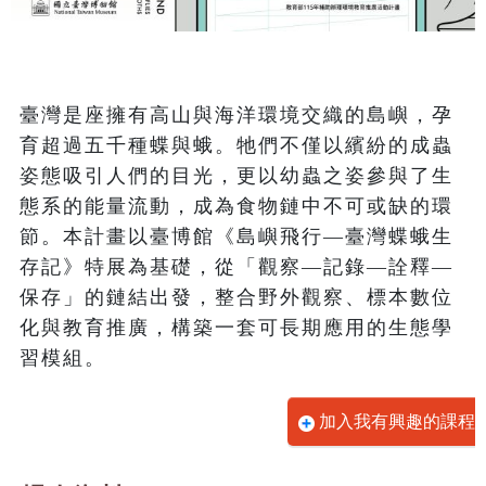
臺灣是座擁有高山與海洋環境交織的島嶼，孕
育超過五千種蝶與蛾。牠們不僅以繽紛的成蟲
姿態吸引人們的目光，更以幼蟲之姿參與了生
態系的能量流動，成為食物鏈中不可或缺的環
節。本計畫以臺博館《島嶼飛行—臺灣蝶蛾生
存記》特展為基礎，從「觀察—記錄—詮釋—
保存」的鏈結出發，整合野外觀察、標本數位
化與教育推廣，構築一套可長期應用的生態學
習模組。
加入我有興趣的課程