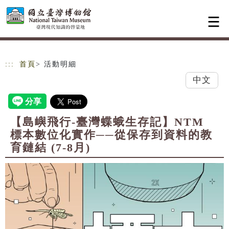
跳到主要內容
網站導覽
:::
首頁
> 活動明細
中文
【島嶼飛行-臺灣蝶蛾生存記】NTM
標本數位化實作──從保存到資料的教
育鏈結 (7-8月)