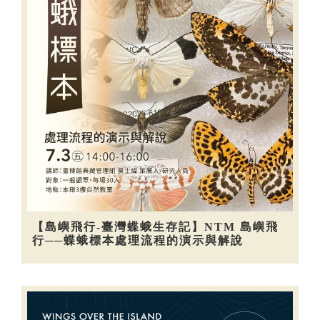
【島嶼飛行-臺灣蝶蛾生存記】NTM 島嶼飛
行──蝶蛾標本處理流程的演示與解說