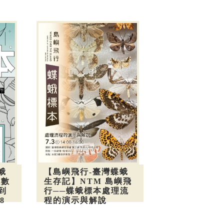
蛾
【島嶼飛行-臺灣蝶蛾
本數
生存記】NTM 島嶼飛
到
行──蝶蛾標本處理流
8
程的演示與解說