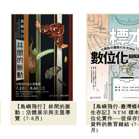
【島嶼飛行】林間的脈
【島嶼飛行-臺灣蝶
動：活體展示與主題導
生存記】NTM 標
覽（7-8月）
位化實作──從保存
資料的教育鏈結 (7-
月)