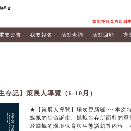
如切換分頁再回到本
重要公告
我要報名
活動查詢
活動回顧
導
存記】策展人導覽（6-10月）
★【策展人導覽】場次更新囉 ~~本次
蝶蛾的生命誕生、蝶蛾生存所面對的重
於蝶蛾的環境保育與生態議題等內容，