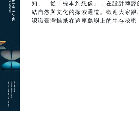
知」，從「標本到想像」，在設計轉譯
結自然與文化的探索通道。歡迎大家跟
認識臺灣蝶蛾在這座島嶼上的生存秘密