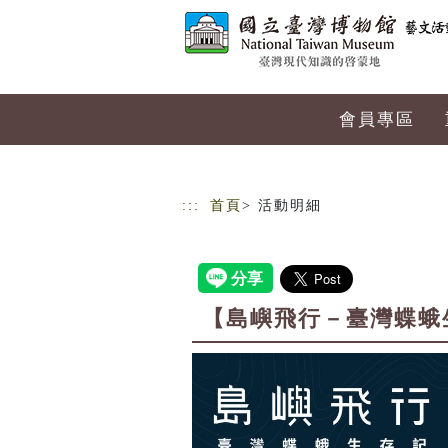
跳到主要內容
網站導覽
會員專區
:::
首頁
> 活動明細
【島嶼飛行－臺灣蝶蛾生