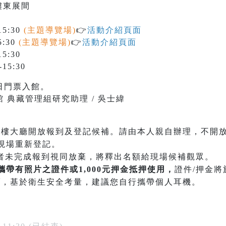
樓東展間
5:30
(主題導覽場)
👉
活動介紹頁面
5:30
(主題導覽場)
👉
活動介紹頁面
5:30
15:30
日門票入館。
 典藏管理組研究助理 / 吳士緯
一樓大廳開放報到及登記候補。請由本人親自辦理，不開放
現場重新登記。
者未完成報到視同放棄，將釋出名額給現場候補觀眾。
攜帶有照片之證件或1,000元押金抵押使用，
證件/押金
頭
，基於衛生安全考量，建議您自行攜帶個人耳機。