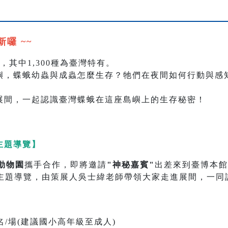
囉 ~~
，其中1,300種為臺灣特有。
嶼，蝶蛾幼蟲與成蟲怎麼生存？牠們在夜間如何行動與感
展間，一起認識臺灣蝶蛾在這座島嶼上的生存秘密！
主題導覽】
動物園
攜手合作，即將邀請
"神秘嘉賓"
出差來到臺博本館
主題導覽，由策展人吳士緯老師帶領大家走進展間，一同
名/場(建議國小高年級至成人)