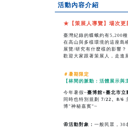
活動內容介紹
★【策展人導覽】場次更新
臺灣紀錄的蝶蛾約有5,200種
在高山與多樣環境的這座島
展覽/研究有什麼樣的影響？
歡迎大家跟著策展人，走進
＃
暑期限定
【林間的脈動：活體展示與
今年暑假~
臺博館×臺北市立
同時也特別規劃
7/22、8/6
博"神秘嘉賓"~
🦋活動對象：
一般民眾，30