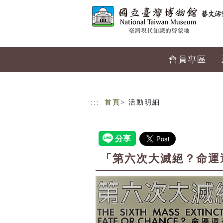
跳到主要內容
網站導覽
會員專區
:::
首頁
> 活動明細
「第六次大滅絕？命運