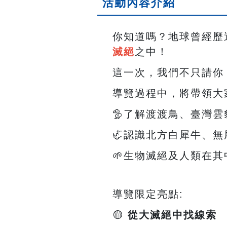
活動內容介紹
你知道嗎？地球曾經歷
滅絕
之中！
這一次，我們不只請你
導覽過程中，將帶領大
🦤
了解渡渡鳥、臺灣雲
🦏
認識北方白犀牛、無
🌱
生物滅絕及人類在其
導覽限定亮點
:
🟡
從大滅絕中找線索