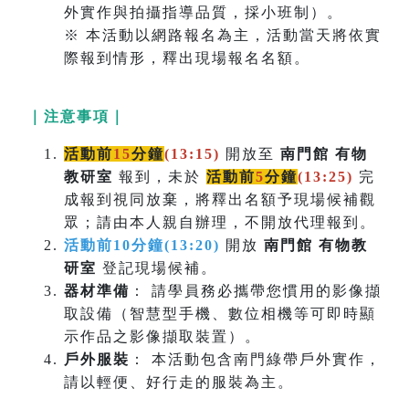
外實作與拍攝指導品質，採小班制）。
※ 本活動以網路報名為主，活動當天將依實
際報到情形，釋出現場報名名額。
｜注意事項｜
活動前
15
分鐘
(13:15)
開放至
南門館 有物
教研室
報到，未於
活動前
5
分鐘
(
13:25)
完
成報到視同放棄，將釋出名額予現場候補觀
眾；請由本人親自辦理，不開放代理報到。
活動前10分鐘(13:20)
開放
南門館 有物教
研室
登記現場候補。
器材準備
： 請學員務必攜帶您慣用的影像擷
取設備（智慧型手機、數位相機等可即時顯
示作品之影像擷取裝置）。
戶外服裝
： 本活動包含南門綠帶戶外實作，
請以輕便、好行走的服裝為主。