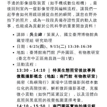
手邊的影像擷取裝置（如手機或數位相機），最
後回到室內一窺影像管理與編輯流程。讓我們一
起學會如何用鏡頭捕捉自然的瞬間，讓您在野外
拍下的照片，成為一段段具備存證性質的動人故
事，也能成為貢獻於公民科學的重要開放資料！
講師：
吳士緯
/ 策展人、國立臺灣博物館典
藏管理組 研究助理
日期：
6/25(四)、9/15(二) 13:30-16:30
地點：臺博館南門館 戶外園區、有物教研室
(臺北市中正區南昌路一段1號)
活動流程：
13:30 - 14:10 ｜ 特展生態照背後故事與
微觀攝影概念（地點：南門館 有物教研室）
揭密《島嶼飛行》展場中活體攝影與標本數
位化的高階技術。解析微距攝影基礎、克服
微小震動（如快門延遲設定），以及活體白
底照與黑底照的視覺氛圍選擇考量。
14:10 - 15:50 ｜ 南門園區實地拍攝示範