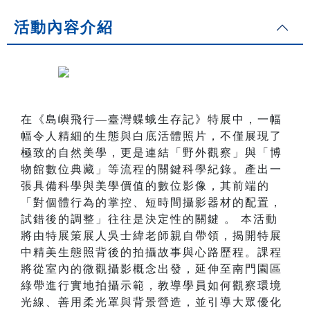
活動內容介紹
在《島嶼飛行—臺灣蝶蛾生存記》特展中，一幅
幅令人精細的生態與白底活體照片，不僅展現了
極致的自然美學，更是連結「野外觀察」與「博
物館數位典藏」等流程的關鍵科學紀錄。產出一
張具備科學與美學價值的數位影像，其前端的
「對個體行為的掌控、短時間攝影器材的配置，
試錯後的調整」往往是決定性的關鍵 。 本活動
將由特展策展人吳士緯老師親自帶領，揭開特展
中精美生態照背後的拍攝故事與心路歷程。課程
將從室內的微觀攝影概念出發，延伸至南門園區
綠帶進行實地拍攝示範，教導學員如何觀察環境
光線、善用柔光罩與背景營造，並引導大眾優化