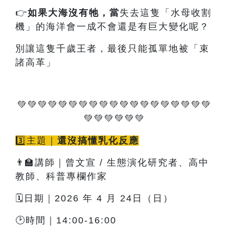
👉
如果大海沒有牠
，當
失去這隻「水母收割
機」的海洋會一成不會還是有巨大變化呢？
別讓這隻千歲王者，最後只能孤單地被「束
諸高革」
💚💚💚💚💚💚💚💚💚💚💚💚💚💚💚💚💚💚💚
💚💚💚💚💚💚
3️⃣主題｜
還沒搞懂乳化反應
👨‍🏫講師｜曾文宣 / 生態演化研究者、高中
教師、科普專欄作家
🗓️日期｜2026 年 4 月 24日（日）
🕑時間｜14:00-16:00