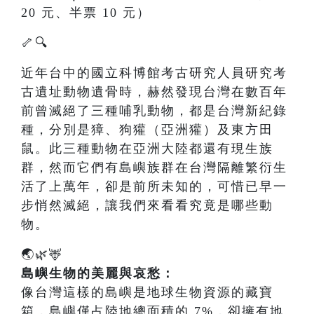
20 元、半票 10 元）
🦴🔍
近年台中的國立科博館考古研究人員研究考
古遺址動物遺骨時，赫然發現台灣在數百年
前曾滅絕了三種哺乳動物，都是台灣新紀錄
種，分別是獐、狗獾（亞洲獾）及東方田
鼠。此三種動物在亞洲大陸都還有現生族
群，然而它們有島嶼族群在台灣隔離繁衍生
活了上萬年，卻是前所未知的，可惜已早一
步悄然滅絕，讓我們來看看究竟是哪些動
物。
🌏🌿🦌
島嶼生物的美麗與哀愁：
像台灣這樣的島嶼是地球生物資源的藏寶
箱，島嶼僅占陸地總面積的 7%，卻擁有地