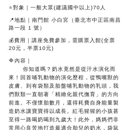
⭐對象｜一般大眾(建議國中以上)70人
📍地點｜南門館 小白宮（臺北市中正區南昌
路一段 1 號）
💰費用｜講座免費參加，需購票入館(全票
20元，半票10元)
🔷內容
｜
你知道嗎？奶水竟然是從汗水演化而
來！回首哺乳動物的演化歷程，從鴨嘴獸的
皮膚、到有袋類及胎盤哺乳動物的乳頭，我
們獸類一直朝著「精緻化親代撫育」的方向
前進。不僅懷胎數月，還得耗費自身能量製
造奶水讓寶寶得以成長。紅毛猩猩的小孩甚
至得一路喝奶喝到九歲大！此外，媽媽們非
常用心良苦地打造最適合胎兒的奶水，袋鼠