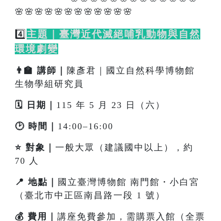
🌸🌸🌸🌸🌸🌸🌸🌸🌸🌸🌸🌸
4️⃣
主題｜臺灣近代滅絕哺乳動物與自然
環境劇變
👨‍🏫 講師｜
陳彥君｜國立自然科學博物館
生物學組研究員
🗓️ 日期｜
115 年 5 月 23 日（六）
🕑 時間｜
14:00–16:00
⭐ 對象｜
一般大眾（建議國中以上），約
70 人
📍 地點｜
國立臺灣博物館 南門館・小白宮
（臺北市中正區南昌路一段 1 號）
💰 費用｜
講座免費參加，需購票入館（全票