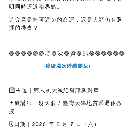
明同時逼近臨界點。
這究竟是無可避免的命運，還是人類仍有選
擇的機會？
場
次
資
訊
🟢🟢🟢🟢🟢🟢
🟢
🟢
🟢
🟢🟢🟢🟢🟢🟢
(後續場次陸續開放)
1️⃣主題｜第六次大滅絕警訊與對策
👨‍🏫講師｜魏國彥 / 臺灣大學地質系退休教
授
🗓️日期｜2026 年 2 月 7 日（六）