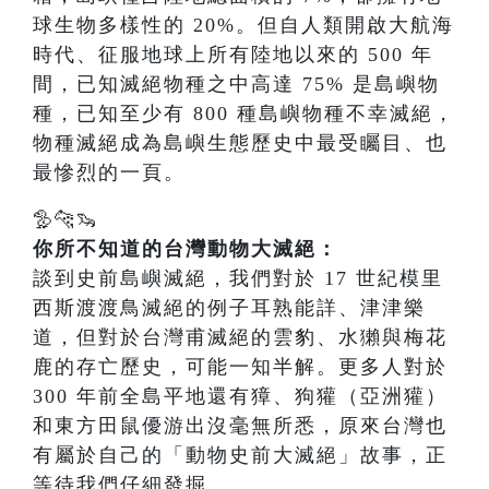
球生物多樣性的 20%。但自人類開啟大航海
時代、征服地球上所有陸地以來的 500 年
間，已知滅絕物種之中高達 75% 是島嶼物
種，已知至少有 800 種島嶼物種不幸滅絕，
物種滅絕成為島嶼生態歷史中最受矚目、也
最慘烈的一頁。
🦤🐆🦦
你所不知道的台灣動物大滅絕：
談到史前島嶼滅絕，我們對於 17 世紀模里
西斯渡渡鳥滅絕的例子耳熟能詳、津津樂
道，但對於台灣甫滅絕的雲豹、水獺與梅花
鹿的存亡歷史，可能一知半解。更多人對於
300 年前全島平地還有獐、狗獾（亞洲獾）
和東方田鼠優游出沒毫無所悉，原來台灣也
有屬於自己的「動物史前大滅絕」故事，正
等待我們仔細發掘。