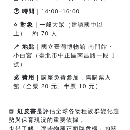
🕑
時間｜
14:00
–16:00
⭐
對象｜
一般大眾（建議國中以
上），約 70 人
📍
地點｜
國立臺灣博物館 南門館・
小白宮（臺北市中正區南昌路一段
1
號）
💰
費用｜
講座免費參加，需購票入
館（全票 20 元、半票 10 元）
📘
紅皮書
是評估全球各物種族群變化趨
勢與保育現況的重要依據，
也是了解「哪些物種正面臨危機」的關