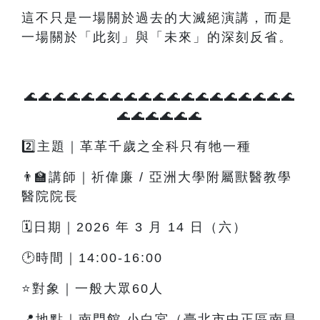
這不只是一場關於過去的大滅絕演講，而是
一場關於「此刻」與「未來」的深刻反省。
🌊🌊🌊🌊🌊🌊🌊🌊🌊🌊🌊🌊🌊🌊🌊🌊🌊🌊🌊
🌊🌊🌊🌊🌊🌊
2️⃣主題｜革革千歲之全科只有牠一種
👨‍🏫講師｜祈偉廉 / 亞洲大學附屬獸醫教學
醫院院長
🗓️日期｜2026 年 3 月 14 日（六）
🕑時間｜14:00-16:00
⭐對象｜一般大眾60人
📍地點｜南門館 小白宮（臺北市中正區南昌