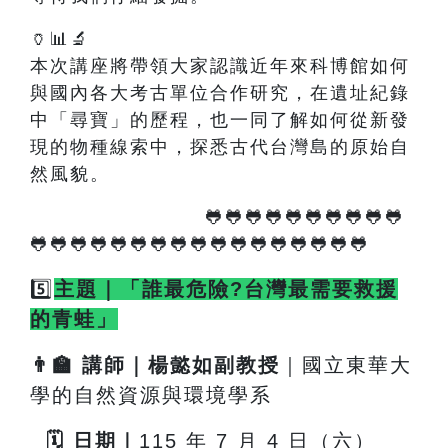
🏺📊🔬
本次講座將帶領大家認識近年來科博館如何
與國內各大考古單位合作研究，在遺址紀錄
中「尋寶」的歷程，也一同了解如何從新發
現的物種線索中，探悉古代台灣島的原始自
然風貌。
🐸🐸🐸🐸🐸🐸🐸🐸🐸🐸
🐸🐸🐸🐸🐸🐸🐸🐸🐸🐸🐸🐸🐸🐸🐸🐸🐸
5️⃣
主題｜「誰最危險?台灣最需要救援
的青蛙」
👨
🏫
講師｜楊懿如副教授
｜國立東華大
學的自然資源與環境學系
🗓
️
日期｜
115
年 7 月 4 日（六）