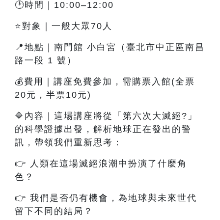
🕑時間｜10:00–12:00
⭐對象｜一般大眾70人
📍地點｜南門館 小白宮（臺北市中正區南昌
路一段 1 號）
💰費用｜講座免費參加，需購票入館(全票
20元，半票10元)
🔷內容
｜這
場講座將從「第六次大滅絕?」
的科學證據出發，解析地球正在發出的警
訊，帶領我們重新思考：
👉
人類在這場滅絕浪潮中扮演了什麼角
色？
👉
我們是否仍有機會，為地球與未來世代
留下不同的結局？