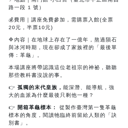
路一段 1 號）
💰費用｜講座免費參加，需購票入館(全票
20元，半票10元)
🔷內容
｜
在地球上存在了一億年，熬過隕石
與冰河時期，現在卻成了家族裡的「最後單
傳：革龜」。
本場講座將帶認識這位老祖宗的神祕，聽聽
那些教科書沒說的事。
👉
孤獨的末代皇族
，
能深潛、能導航，強
大的血派為什麼最後只剩他一種？
👉
開箱革龜標本：
從製作臺灣第一隻革龜
標本的角度，閱讀牠臨終前留給人類的「訣
別書」。