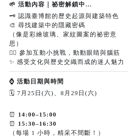
🌱 活動內容｜祕密解鎖中…
🗝️ 認識臺博館的歷史起源與建築特色
🎨 尋找建築中的隱藏密碼
（像是彩繪玻璃、家紋圖案的祕密意
思）
🕵️‍♀️ 參加互動小挑戰，動動眼睛與腦筋
✨ 感受文化與歷史交織而成的迷人魅力
⌚ 活動日期與時間
🗓 7月25日(六)、8月29日(六)
⏰
14:00–15:00
⏰
15:30–16:30
（每場 1 小時，精采不間斷！）