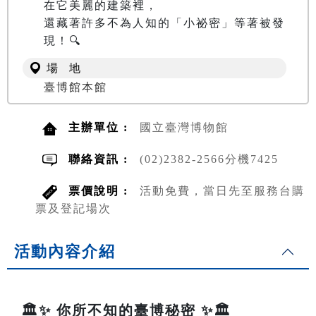
在它美麗的建築裡，

還藏著許多不為人知的「小祕密」等著被發
現！🔍
場 地
臺博館本館
主辦單位 :
國立臺灣博物館
聯絡資訊 :
(02)2382-2566分機7425
票價說明 :
活動免費，當日先至服務台購
票及登記場次
活動內容介紹
🏛️✨ 你所不知的臺博秘密 ✨🏛️