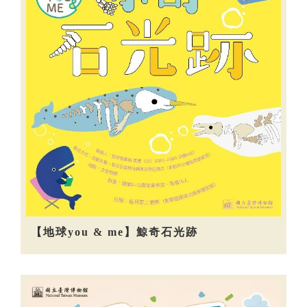
【地球you & me】鯨奇石光跡