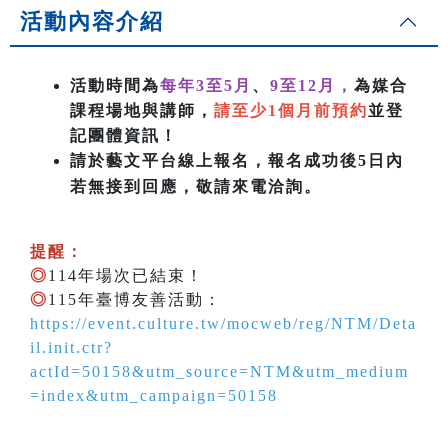
活動內容介紹
活動時間為
每年3至5月
、
9至12月，
為媒合
課程場地與講師，
請至少1個月前預約
並登
記團體資訊！
請於藝文平台線上報名，報名成功後5日內
若無接到回應，敬請來電洽詢。
提醒：
◎
114年場次已結束！
◎
115年臺博友善活動：
https://event.culture.tw/mocweb/reg/NTM/Deta
il.init.ctr?
actId=50158&utm_source=NTM&utm_medium
=index&utm_campaign=50158