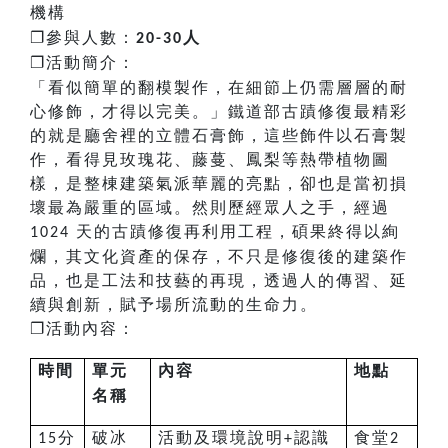
機構
❐
參與人數：
人
20-30
❐
活動簡介：
「看似簡單的翻模製作，在細節上仍需層層的耐
心修飾，才得以完美。」鐵道部古蹟修復最精彩
的就是廳舍裡的立體石膏飾，這些飾件以石膏製
作，看得見玫瑰花、藤蔓、鳳梨等熱帶植物圖
樣，是整棟建築氣派華麗的亮點，卻也是當初損
壞最為嚴重的區域。然則歷經眾人之手，經過
天的古蹟修復再利用工程，碩果終得以絢
1024
爛，其文化資產的保存，不只是修復後的建築作
品，也是工法和技藝的再現，透過人的傳習、延
續與創新，賦予場所流動的生命力。
❐
活動內容：
時間
單元
內容
地點
名稱
分
破冰
活動及環境說明
認識
食堂
15
+
2