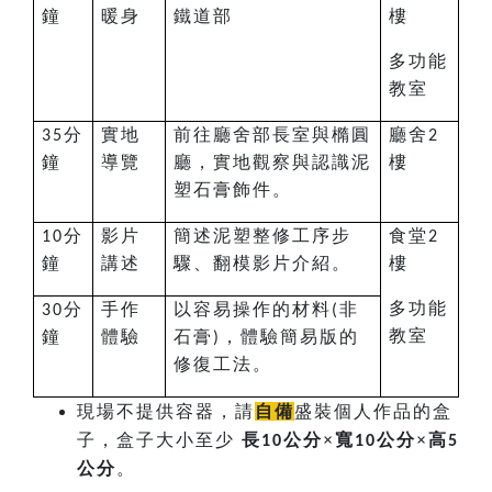
鐘
暖身
鐵道部
樓
多功能
教室
分
實地
前往廳舍部長室與橢圓
廳舍
35
2
鐘
導覽
廳，實地觀察與認識泥
樓
塑石膏飾件。
分
影片
簡述泥塑整修工序步
食堂
10
2
鐘
講述
驟、翻模影片介紹。
樓
多功能
分
手作
以容易操作的材料
非
30
(
教室
鐘
體驗
石膏
，體驗簡易版的
)
修復工法。
現場不提供容器，請
自備
盛裝個人作品的盒
子，盒子大小至少
長
×寬
×高
10公分
10公分
5
。
公分