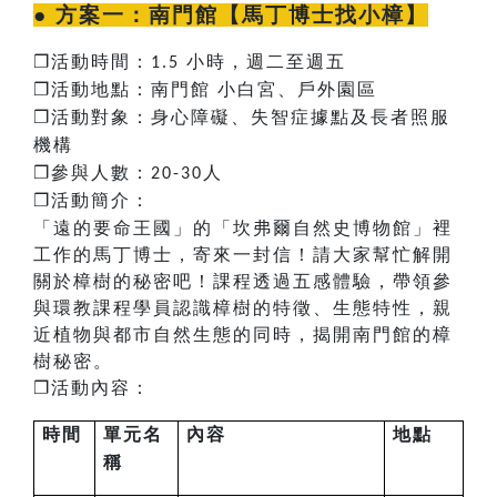
● 方案一：
南門館【馬丁博士找小樟】
❐
活動時間：
小時，週二至週五
1.5
❐
活動地點：南門館
小白宮、戶外園區
❐
活動對象：身心障礙、失智症據點及長者照服
機構
❐
參與人數：
人
20-30
❐​​​​
活動簡介：
「遠的要命王國」的「坎弗爾自然史博物館」裡
工作的馬丁博士，寄來一封信！請大家幫忙解開
關於樟樹的秘密吧！課程透過五感體驗，帶領參
與環教課程學員認識樟樹的特徵、生態特性，親
近植物與都市自然生態的同時，揭開南門館的樟
樹秘密。
❐
活動內容：
時間
單元名
內容
地點
稱