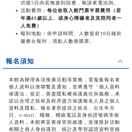
功後5日內若無接到回應，敬請來電洽詢。
活動費用：
每位收取入館門票半票費用（若
年滿
歲以上、或身心障礙者及其陪同者一
65
人免費）
報到地點：依申請時間、人數提前
分鐘於
10
服務台報到，清點人數後購票。
報名須知
本館為辦理各項推廣活動等業務，需蒐集報名者
個人資料以便聯繫及通知，並將遵守「個人資料
保護法」規定，善盡隱私權保護責任與義務，承
諾以合理之技術及程序盡力保護報名人員之個人
資料及隱私。報名者所提供之姓名、出生年月
日、e-mail、職稱、聯絡電話及身份證號碼等個
人資料，本館將妥善保管與維護，並僅限於活動
相關之個人身份識別、統計及學習認證資料登錄