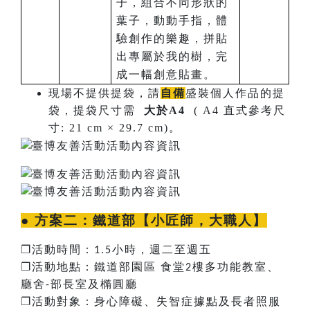
子，組合不同形狀的
葉子，動動手指，體
驗創作的樂趣，拼貼
出專屬於我的樹，完
成一幅創意貼畫。
現場不提供提袋，請
自備
盛裝個人作品的提
袋，提袋尺寸需
大於A4
( A4 直式參考尺
寸: 21 cm × 29.7 cm)。
● 方案二：
鐵道部【小匠師，大職人】
❐
活動時間：
小時，週二至週五
1.5
❐
活動地點：鐵道部園區
食堂
樓多功能教室、
2
廳舍
部長室及橢圓廳
-
❐
活動對象：身心障礙、失智症據點及長者照服