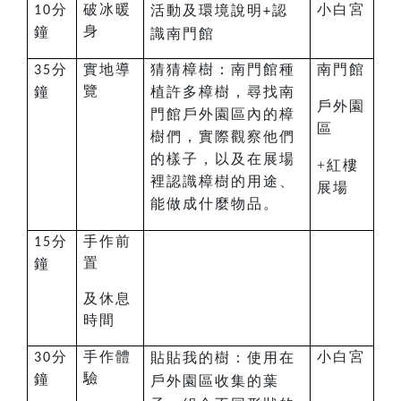
分
破冰
暖
小白宮
活動及環境說明
認
10
+
身
鐘
識南門館
分
實地導
猜猜樟樹：
南門館種
南門館
35
覽
鐘
植許多樟樹，尋找南
戶外園
門館戶外園區內的樟
區
樹們，實際觀察他們
的樣子，以及在展場
+紅樓
裡認識樟樹的用途、
展場
能做成什麼物品。
分
手作前
15
置
鐘
及休息
時間
分
手作體
小白宮
貼貼我的樹：使用在
30
驗
鐘
戶外園區收集的葉