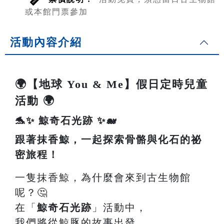
或本館門票參加
活動內容介紹
🌍【地球 You & Me】假日定時兒童
活動 🌍
🐬✨ 鯨奇石光跡 ✨🐋
跟著抹香鯨，一起探索骨骼與化石的祕
密旅程！
一隻抹香鯨，為什麼會來到古生物館
呢？🤔
在「
鯨奇石光跡
」活動中，
我們將從鯨豚的故事出發，