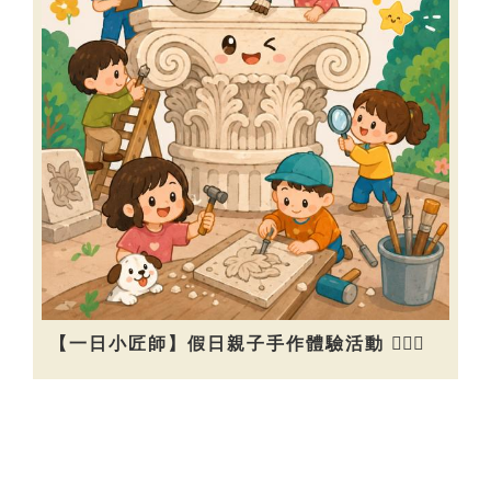
【一日小匠師】假日親子手作體驗活動 👷🏻‍♀️