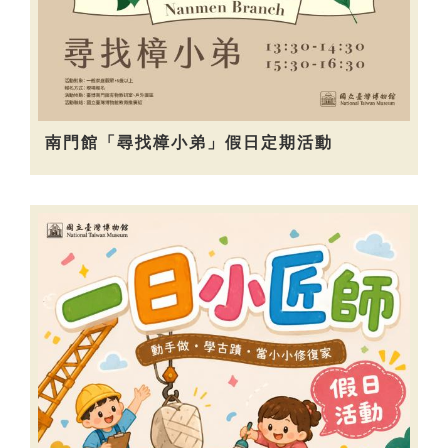
南門館「尋找樟小弟」假日定期活動