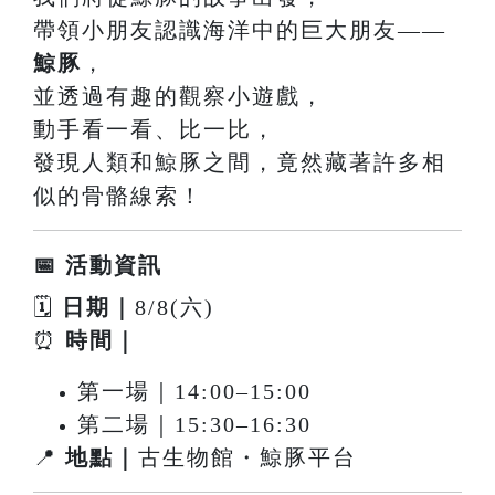
帶領小朋友認識海洋中的巨大朋友——
鯨豚
，
並透過有趣的觀察小遊戲，
動手看一看、比一比，
發現人類和鯨豚之間，竟然藏著許多相
似的骨骼線索！
📅 活動資訊
🗓
日期｜
8/8(六)
⏰
時間｜
第一場｜14:00–15:00
第二場｜15:30–16:30
📍
地點｜
古生物館・鯨豚平台