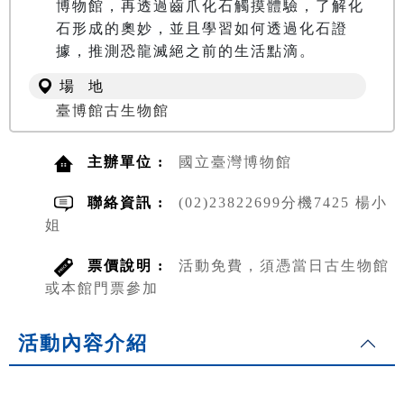
博物館，再透過齒爪化石觸摸體驗，了解化
石形成的奧妙，並且學習如何透過化石證
據，推測恐龍滅絕之前的生活點滴。
場 地
臺博館古生物館
主辦單位 :
國立臺灣博物館
聯絡資訊 :
(02)23822699分機7425 楊小
姐
票價說明 :
活動免費，須憑當日古生物館
或本館門票參加
活動內容介紹