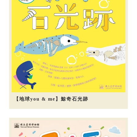
【地球you & me】鯨奇石光跡