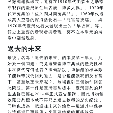
民籐編器與珠衣，還有在1910年代由森丑之助指
導製作的臺灣原住民各族「博多人偶」、1920年
代末蒐集的「佐久間財團蒐集品」、1960年代造
成萬人空巷的深海活化石—「龍宮翁戎螺」，與
1970年代臺灣化石大發現出土的「早坂犀」等，
館史上重要的發現者與發現，莫不在本單元的展
場中翩然現身。
過去的未來
最後，名為「過去的未來」的本展第三單元，則
始於一個問題：究竟這些臺博館典藏的歷史性標
本在當代有何意義？換句話說，博物館的標本除
了能夠帶我們回到過去，是否也能讓我們反省當
下，甚至展望未來呢？。展場裡以三個物件回答
此問題。第一件是臺灣雲豹標本，臺灣雲豹的野
生族群已經在2014年正式宣告絕跡，因此博物館
收藏雲豹標本就不再只是過去物種的歷史紀錄，
同時也成為一把通往未來的鑰匙—透過其中保存
的遺傳資訊而提供未來重建物種的可能線索。