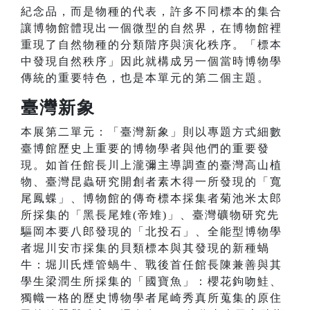
紀念品，而是物種的代表，許多不同標本的集合
讓博物館體現出一個微型的自然界，在博物館裡
重現了自然物種的分類階序與演化秩序。「標本
中發現自然秩序」因此就構成另一個當時博物學
傳統的重要特色，也是本單元的第二個主題。
臺灣新象
本展第二單元：「臺灣新象」則以專題方式細數
臺博館歷史上重要的博物學者與他們的重要發
現。如首任館長川上瀧彌主導調查的臺灣高山植
物、臺灣昆蟲研究開創者素木得一所發現的「寬
尾鳳蝶」、博物館的傳奇標本採集者菊池米太郎
所採集的「黑長尾雉(帝雉)」、臺灣礦物研究先
驅岡本要八郎發現的「北投石」、全能型博物學
者堀川安市採集的貝類標本與其發現的新種蝸
牛：堀川氏煙管蝸牛、戰後首任館長陳兼善與其
學生梁潤生所採集的「國寶魚」：櫻花鉤吻鮭、
獨幟一格的歷史博物學者尾崎秀真所蒐集的原住