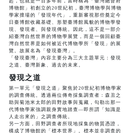
起，也就是一百多年前，當時稱為「臺灣總督府
博物館」初創立的20世紀初，臺灣博物學與博物
學家擅場的「發現年代」，重新審視那些奠定今
日臺博館收藏基礎、形塑臺博館風貌的博物學發
現、發現者、與發現傳統。因此，這不是一部介
紹臺灣自然世界的博物學展覽，而是一個回顧臺
灣自然世界是如何被近代博物學所「發現」的展
覽。故展名為「發現臺灣」。
「發現臺灣」內容主要分為三大主題單元：發現
之道、臺灣新象、過去的未來。
發現之道
第一單元「發現之道」聚焦於20世紀初博物學家
的調查傳統。透過兩位傳奇採集調查者：森丑之
助與菊池米太郎的田野故事與蒐藏，勾勒出那一
代博物學家強調親身實地踏查—即所謂「知識是
人走出來的」之調查傳統。
另一方面，田野調查者所現地採集的物質憑證，
構成了博物館的「標本世界」。標本並非調查的