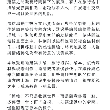
建築之間凝視時間留下的痕跡，有人在旅行途中
描繪光影與相遇，兩種觀看方式，在展場中交織
成一場關於世界的對話。
詹益忠長年投入文化資產保存與空間規劃，其創
作延續建築觀察的方法，透過手繪與線條重新梳
理城市、聚落與歷史空間的結構紋理，使時間沉
積於畫面之中。林俐則以旅行速寫與複合媒材創
作，捕捉移動中的感性經驗，將異地風景、人群
與情緒轉化為帶有詩意的視覺敘事。
本展覽透過建築手繪、旅行速寫、繪本、複合媒
材與現場創作，邀請觀者放慢步伐，在線條與色
彩之間重新感受日常。那些曾經被忽略的街景、
遠方的山海、旅途中短暫停留的情緒，都在凝視
之中，成為被留下的風景。
「博物」不只是收藏世界，而是願意多看一點、
多停留一會；而「凝視」，則讓流動中的瞬間，
慢慢顯現它原本的樣子。