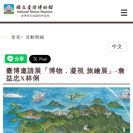
跳到主要內容
網站導覽
:::
首頁
> 活動明細
中文
臺博邀請展「博物．凝視 旅繪展」-詹
益忠X林俐