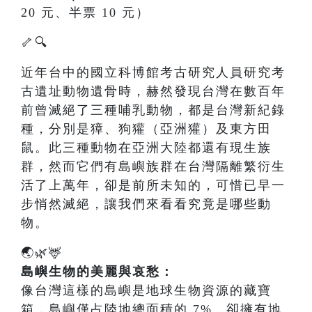
20 元、半票 10 元）
🦴🔍
近年台中的國立科博館考古研究人員研究考
古遺址動物遺骨時，赫然發現台灣在數百年
前曾滅絕了三種哺乳動物，都是台灣新紀錄
種，分別是獐、狗獾（亞洲獾）及東方田
鼠。此三種動物在亞洲大陸都還有現生族
群，然而它們有島嶼族群在台灣隔離繁衍生
活了上萬年，卻是前所未知的，可惜已早一
步悄然滅絕，讓我們來看看究竟是哪些動
物。
🌏🌿🦌
島嶼生物的美麗與哀愁：
像台灣這樣的島嶼是地球生物資源的藏寶
箱，島嶼僅占陸地總面積的 7%，卻擁有地