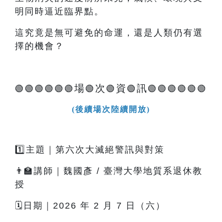
明同時逼近臨界點。
這究竟是無可避免的命運，還是人類仍有選
擇的機會？
場
次
資
訊
🟢🟢🟢🟢🟢🟢
🟢
🟢
🟢
🟢🟢🟢🟢🟢🟢
(後續場次陸續開放)
1️⃣主題｜第六次大滅絕警訊與對策
👨‍🏫講師｜魏國彥 / 臺灣大學地質系退休教
授
🗓️日期｜2026 年 2 月 7 日（六）