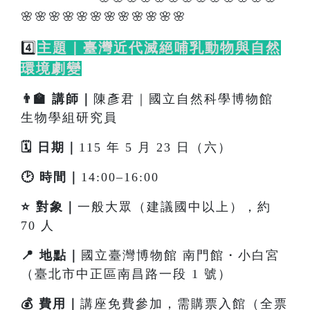
🌸🌸🌸🌸🌸🌸🌸🌸🌸🌸🌸🌸
4️⃣
主題｜臺灣近代滅絕哺乳動物與自然
環境劇變
👨‍🏫 講師｜
陳彥君｜國立自然科學博物館
生物學組研究員
🗓️ 日期｜
115 年 5 月 23 日（六）
🕑 時間｜
14:00–16:00
⭐ 對象｜
一般大眾（建議國中以上），約
70 人
📍 地點｜
國立臺灣博物館 南門館・小白宮
（臺北市中正區南昌路一段 1 號）
💰 費用｜
講座免費參加，需購票入館（全票