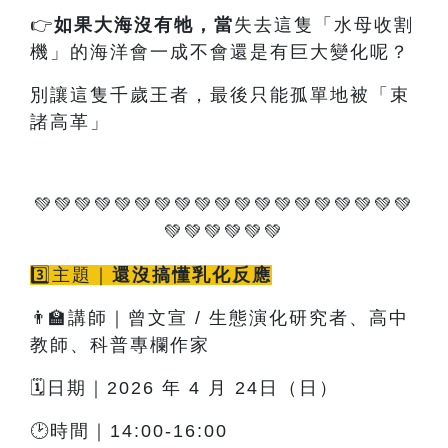
👉
如果大海沒有牠
，當
失去這隻「水母收割
機」的海洋會一成不會還是有巨大變化呢？
別讓這隻千歲王者，最後只能孤單地被「束
諸高革」
💚💚💚💚💚💚💚💚💚💚💚💚💚💚💚💚💚💚💚
💚💚💚💚💚💚
3️⃣主題｜
還沒搞懂乳化反應
👨‍🏫講師｜曾文宣 / 生態演化研究者、高中
教師、科普專欄作家
🗓️日期｜2026 年 4 月 24日（日）
🕑時間｜14:00-16:00