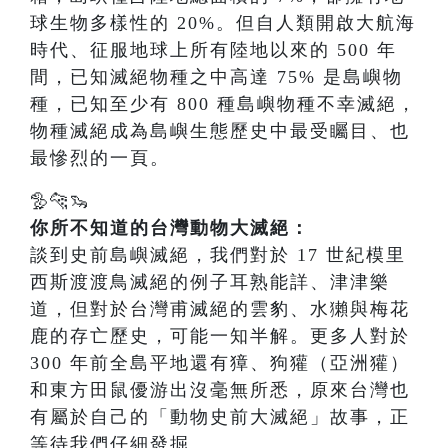
球生物多樣性的 20%。但自人類開啟大航海
時代、征服地球上所有陸地以來的 500 年
間，已知滅絕物種之中高達 75% 是島嶼物
種，已知至少有 800 種島嶼物種不幸滅絕，
物種滅絕成為島嶼生態歷史中最受矚目、也
最慘烈的一頁。
🦤🐆🦦
你所不知道的台灣動物大滅絕：
談到史前島嶼滅絕，我們對於 17 世紀模里
西斯渡渡鳥滅絕的例子耳熟能詳、津津樂
道，但對於台灣甫滅絕的雲豹、水獺與梅花
鹿的存亡歷史，可能一知半解。更多人對於
300 年前全島平地還有獐、狗獾（亞洲獾）
和東方田鼠優游出沒毫無所悉，原來台灣也
有屬於自己的「動物史前大滅絕」故事，正
等待我們仔細發掘。