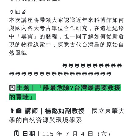
🏺📊🔬
本次講座將帶領大家認識近年來科博館如何
與國內各大考古單位合作研究，在遺址紀錄
中「尋寶」的歷程，也一同了解如何從新發
現的物種線索中，探悉古代台灣島的原始自
然風貌。
🐸🐸🐸🐸🐸🐸🐸🐸🐸🐸
🐸🐸🐸🐸🐸🐸🐸🐸🐸🐸🐸🐸🐸🐸🐸🐸🐸
5️⃣
主題｜「誰最危險?台灣最需要救援
的青蛙」
👨
🏫
講師｜楊懿如副教授
｜國立東華大
學的自然資源與環境學系
🗓
️
日期｜
115
年 7 月 4 日（六）