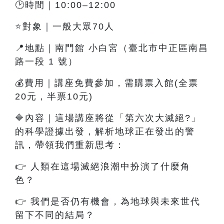
🕑時間｜10:00–12:00
⭐對象｜一般大眾70人
📍地點｜南門館 小白宮（臺北市中正區南昌
路一段 1 號）
💰費用｜講座免費參加，需購票入館(全票
20元，半票10元)
🔷內容
｜這
場講座將從「第六次大滅絕?」
的科學證據出發，解析地球正在發出的警
訊，帶領我們重新思考：
👉
人類在這場滅絕浪潮中扮演了什麼角
色？
👉
我們是否仍有機會，為地球與未來世代
留下不同的結局？