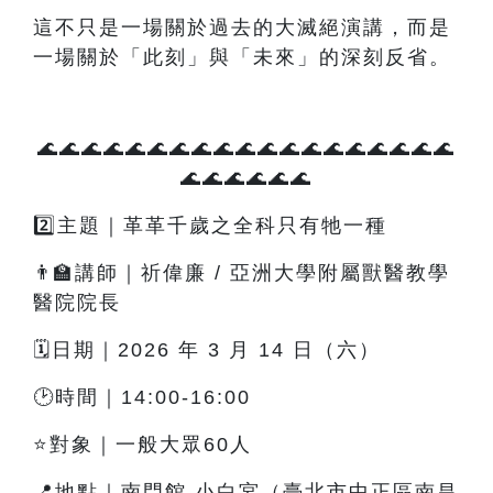
這不只是一場關於過去的大滅絕演講，而是
一場關於「此刻」與「未來」的深刻反省。
🌊🌊🌊🌊🌊🌊🌊🌊🌊🌊🌊🌊🌊🌊🌊🌊🌊🌊🌊
🌊🌊🌊🌊🌊🌊
2️⃣主題｜革革千歲之全科只有牠一種
👨‍🏫講師｜祈偉廉 / 亞洲大學附屬獸醫教學
醫院院長
🗓️日期｜2026 年 3 月 14 日（六）
🕑時間｜14:00-16:00
⭐對象｜一般大眾60人
📍地點｜南門館 小白宮（臺北市中正區南昌