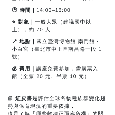
🕑
時間｜
14:00
–16:00
⭐
對象｜
一般大眾（建議國中以
上），約 70 人
📍
地點｜
國立臺灣博物館 南門館・
小白宮（臺北市中正區南昌路一段
1
號）
💰
費用｜
講座免費參加，需購票入
館（全票 20 元、半票 10 元）
📘
紅皮書
是評估全球各物種族群變化趨
勢與保育現況的重要依據，
也是了解「哪些物種正面臨危機」的關