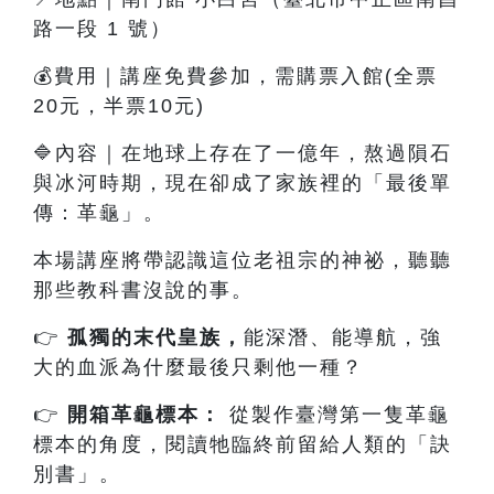
路一段 1 號）
💰費用｜講座免費參加，需購票入館(全票
20元，半票10元)
🔷內容
｜
在地球上存在了一億年，熬過隕石
與冰河時期，現在卻成了家族裡的「最後單
傳：革龜」。
本場講座將帶認識這位老祖宗的神祕，聽聽
那些教科書沒說的事。
👉
孤獨的末代皇族
，
能深潛、能導航，強
大的血派為什麼最後只剩他一種？
👉
開箱革龜標本：
從製作臺灣第一隻革龜
標本的角度，閱讀牠臨終前留給人類的「訣
別書」。