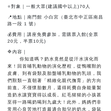
⭐對象｜一般大眾(建議國中以上)70人
📍地點｜南門館 小白宮（臺北市中正區南昌
路一段 1 號）
💰費用｜講座免費參加，需購票入館(全票
20元，半票10元)
🔷內容
｜
你知道嗎？奶水竟然是從汗水演化而
來！回首哺乳動物的演化歷程，從鴨嘴獸的
皮膚、到有袋類及胎盤哺乳動物的乳頭，我
們獸類一直朝著「精緻化親代撫育」的方向
前進。不僅懷胎數月，還得耗費自身能量製
造奶水讓寶寶得以成長。紅毛猩猩的小孩甚
至得一路喝奶喝到九歲大！此外，媽媽們非
常用心良苦地打造最適合胎兒的奶水，袋鼠