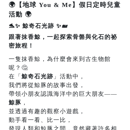
🌍【地球 You & Me】假日定時兒童
活動 🌍
🐬✨ 鯨奇石光跡 ✨🐋
跟著抹香鯨，一起探索骨骼與化石的祕
密旅程！
一隻抹香鯨，為什麼會來到古生物館
呢？🤔
在「
鯨奇石光跡
」活動中，
我們將從鯨豚的故事出發，
帶領小朋友認識海洋中的巨大朋友——
鯨豚
，
並透過有趣的觀察小遊戲，
動手看一看、比一比，
發現人類和鯨豚之間，竟然藏著許多相