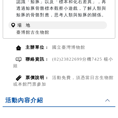
認識「鯨豚」以及「標本和化石差異」，再
透過鯨豚骨骼標本觀察小遊戲，了解人類與
場 地
臺博館古生物館
主辦單位 :
國立臺灣博物館
聯絡資訊 :
(02)23822699分機7425 楊小
姐
票價說明 :
活動免費，須憑當日古生物館
或本館門票參加
活動內容介紹