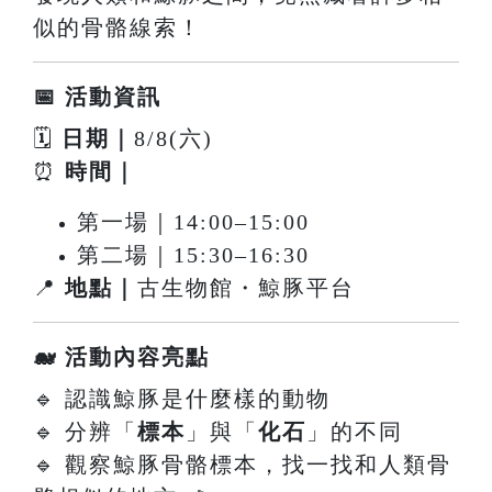
似的骨骼線索！
📅 活動資訊
🗓
日期｜
8/8(六)
⏰
時間｜
第一場｜14:00–15:00
第二場｜15:30–16:30
📍
地點｜
古生物館・鯨豚平台
🐋 活動內容亮點
🔹 認識鯨豚是什麼樣的動物
🔹 分辨「
標本
」與「
化石
」的不同
🔹 觀察鯨豚骨骼標本，找一找和人類骨