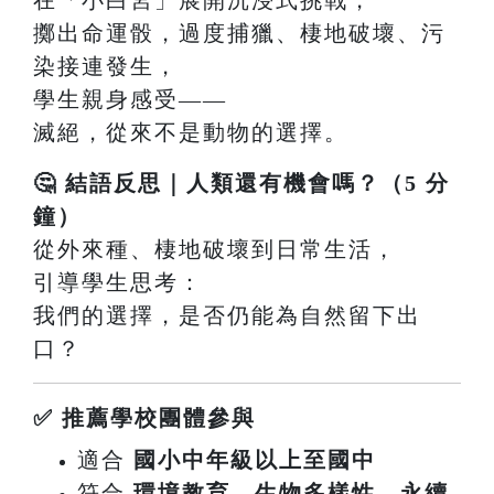
擲出命運骰，過度捕獵、棲地破壞、污
染接連發生，
學生親身感受——
滅絕，從來不是動物的選擇。
🤔 結語反思｜人類還有機會嗎？（5 分
鐘）
從外來種、棲地破壞到日常生活，
引導學生思考：
我們的選擇，是否仍能為自然留下出
口？
✅ 推薦學校團體參與
適合
國小中年級以上至國中
符合
環境教育、生物多樣性、永續