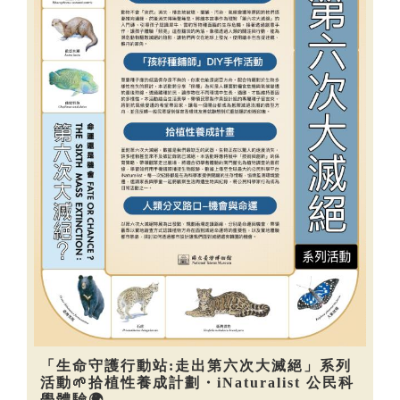
「生命守護行動站:走出第六次大滅絕」系列
活動🌱拾植性養成計劃・iNaturalist 公民科
學體驗🌍