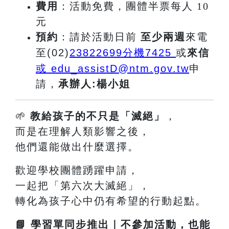
費用
：活動免費，團體半票每人 10
元
預約
：請於活動日前
至少兩週
來電
至(02)
23822699
分機7425
或
來信
或 edu_assistD@ntm.gov.tw
申
請
，
承辦人:楊小姐
🌱
教給孩子的不只是「滅絕」
，
而是在理解人類影響之後，
他們還能做出什麼選擇。
歡迎學校團體踴躍申請，
一起把「第六次大滅絕」，
轉化為孩子心中仍有希望的行動起點。
📘
學習單同步推出｜不參加活動，也能