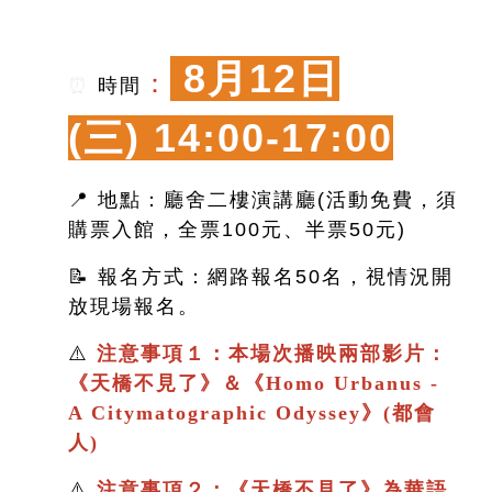
8月12日
：
⏰
時間
(三)
14:00-17:00
📍 地點：廳舍二樓演講廳(活動免費，須
購票入館，全票100元、半票50元)
📝 報名方式：網路報名50名，視情況開
放現場報名。
⚠️
注意事項１：本場次播映兩部影片：
《
天橋不見了
》＆
《
Homo Urbanus -
A Citymatographic Odyssey》(都會
人)
⚠️
注意事項２：
《
天橋不見了
》
為華語