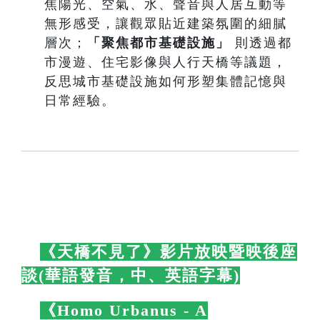
焦陽光、空氣、水、聲音與人居互動等
無形感受，讓觀眾貼近建築氛圍的細膩
層次；
「聚焦都市基礎設施」
則透過都
市漫遊、住宅影像與人行天橋等議題，
反思城市基礎設施如何形塑集體記憶與
日常經驗。
🛋️
《天橋不見了》影片放映暨映後座
談(華語發音，中、英語字幕)
🛋️
🛋️
《Homo Urbanus - A