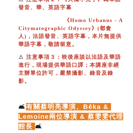
發音、華、英語字幕
《
Homo Urbanus - A
Citymatographic Odyssey》(都會
人)，法語發音、英語字幕，本片
無提供
華語字幕，敬請留意。
⚠️
注意事項３：映後座談以法語及華語
進行
，現場提供華語口譯；
本講座非經
主辦單位許可，嚴禁攝影、錄音及錄
影。
🛋️
有關蔡明亮導演、
Bêka & 
Lemoine兩位導演 & 蔡雯雯代理
館長
🛋️