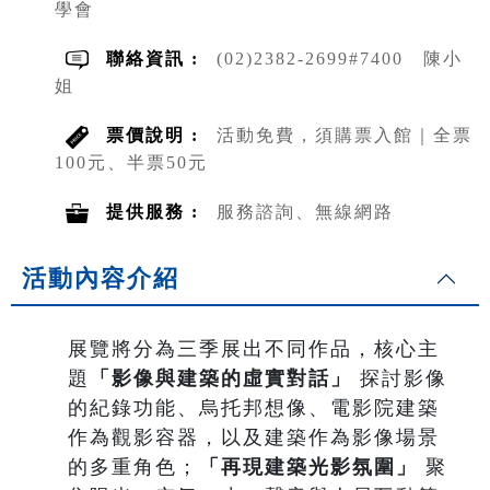
學會
聯絡資訊 :
(02)2382-2699#7400 陳小
姐
票價說明 :
活動免費，須購票入館｜全票
100元、半票50元
提供服務 :
服務諮詢、無線網路
活動內容介紹
展覽將分為三季展出不同作品，核心主
題
「影像與建築的虛實對話」
探討影像
的紀錄功能、烏托邦想像、電影院建築
作為觀影容器，以及建築作為影像場景
的多重角色；
「再現建築光影氛圍」
聚