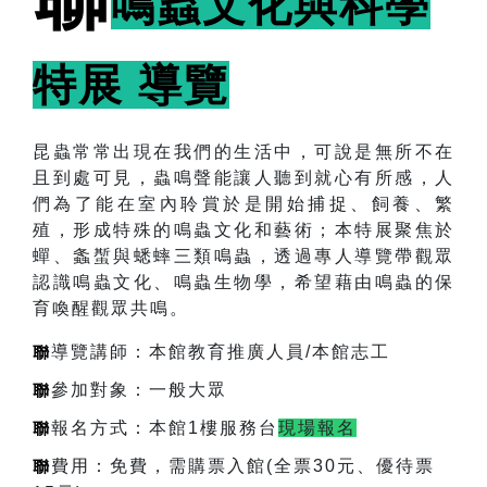
鳴蟲文化與科學
特展 導覽
昆蟲常常出現在我們的生活中，可說是無所不在
且到處可見，蟲鳴聲能讓人聽到就心有所感，人
們為了能在室內聆賞於是開始捕捉、飼養、繁
殖，形成特殊的鳴蟲文化和藝術；本特展聚焦於
蟬、螽蟴與蟋蟀三類鳴蟲，透過專人導覽帶觀眾
認識鳴蟲文化、鳴蟲生物學，希望藉由鳴蟲的保
育喚醒觀眾共鳴。
聯
導覽講師：本館教育推廣人員/本館志工
聯
參加對象：
一般大眾
聯
報名方式：本館1樓服務台
現場報名
聯
費用：免費，需購票入館(全票30元、優待票