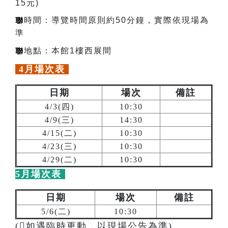
15元)
聯
時間：導覽時間原則約50分鐘，實際依現場為
準
聯
地點：
本館1樓西展間
4月
場次表
日期
場次
備註
4/3(四)
10:30
4/9(三)
14:30
4/15(二)
10:30
4/23(三)
10:30
4/29(二)
10:30
5月
場次表
日期
場次
備註
5/6(二)
10:30
(如遇臨時更動，以現場公告為準)