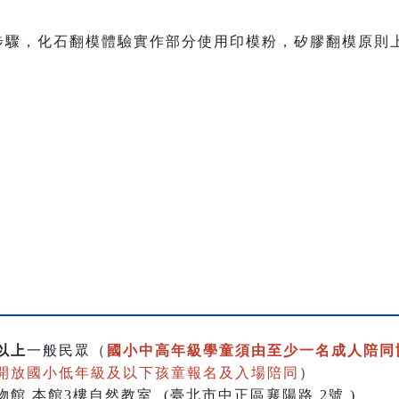
作步驟，化石翻模體驗實作部分使用印模粉，矽膠翻模原則
以上
一般民眾
（
國小中高年級學童須由至少一名成人陪同
開放國小低年級及以下孩童報名及入場陪同
）
物館 本館3樓自然教室
(臺北市中正區襄陽路 2號 )