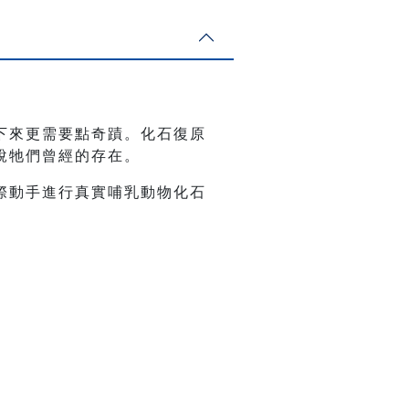
下來更需要點奇蹟。化石復原
說牠們曾經的存在。
際動手進行真實哺乳動物化石