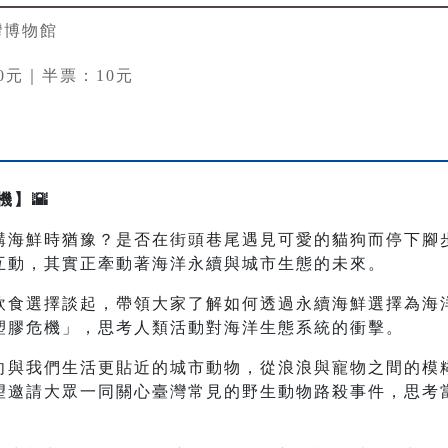
灣博物館
0元｜半票：10元
機】🌇
購海鮮時猶豫？是否在街頭巷尾遇見可愛的貓狗而停下腳
互動，其實正牽動著海洋永續與城市生態的未來。
飲食選擇談起，帶領大家了解如何透過永續海鮮選擇為海
塑膠危機」，思考人類活動對海洋生態系統的衝擊。
向與我們生活更貼近的城市動物，從浪浪與寵物之間的模
望邀請大眾一同關心臺灣常見的野生動物路殺事件，思考