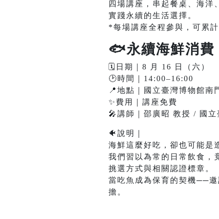
四場講座，串起餐桌、海洋
實踐永續的生活選擇。
*每場講座全程參與，可累計
🐟永續海鮮消
🗓️日期｜8 月 16 日（六）
🕑時間｜14:00–16:00
📍地點｜國立臺灣博物館南
✨費用｜講座免費
🎤講師｜邵廣昭 教授 / 
🐠說明｜
海鮮這麼好吃，卻也可能是
我們習以為常的日常飲食，
挑選方式與相關認證標章。
當吃魚成為保育的契機──
擔。