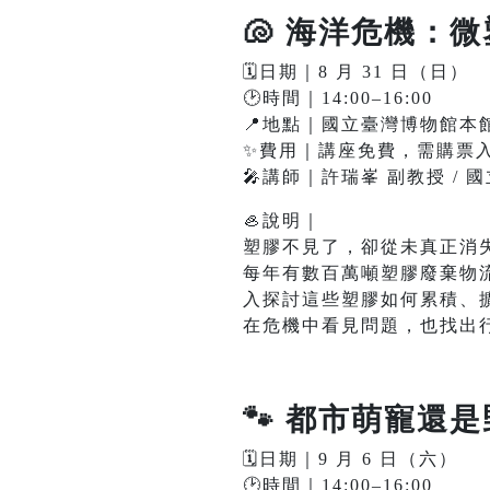
🐚 海洋危機：
🗓️日期｜8 月 31 日（日）
🕑時間｜14:00–16:00
📍地點｜國立臺灣博物館本館
✨費用｜講座免費，需購票入館
🎤講師｜許瑞峯 副教授 /
🦪說明｜
塑膠不見了，卻從未真正消
每年有數百萬噸塑膠廢棄物
入探討這些塑膠如何累積、
在危機中看見問題，也找出
🐾
都市萌寵還是
🗓️日期｜9 月 6 日（六）
🕑時間｜14:00–16:00