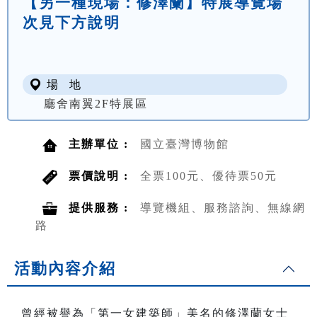
【另一種現場：修澤蘭】特展導覽場
次見下方說明
場 地
廳舍南翼2F特展區
主辦單位 :
國立臺灣博物館
票價說明 :
全票100元、優待票50元
提供服務 :
導覽機組、服務諮詢、無線網
路
活動內容介紹
曾經被譽為「第一女建築師」美名的修澤蘭女士