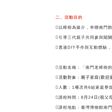
二、活動目的
以樟樹為媒介，串聯南門
引導三代親子共同參與闖
透過DIY手作與互動體驗
活動名稱：「南門老樟樹

活動對
象：
親子家庭(歡迎
人數
：1
場次共
6
組家庭
參
課程時間：8
月
24
日
(
祖父
課程地點：臺灣博物館南門