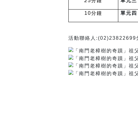
25
分鐘
單元三
10
分鐘
單元四
活動聯絡人:(02)2382269