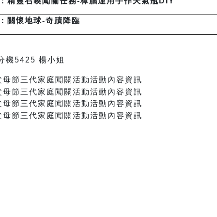
：精靈召喚闖
關任務
-
樟腦運用手作
天氣瓶
DIY
：關懷地球-奇蹟降臨
9分機5425 楊小姐