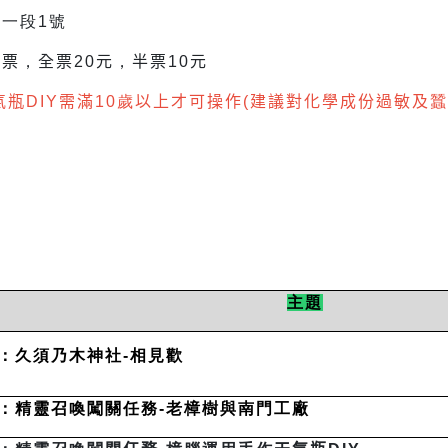
一段1號
門票
，
全票
20
元
，
半票
10
元
氣瓶
DIY
需滿
10
歲
以上才可操作
(
建議對化學成份過敏及
蠶
主題
：久須乃木神社-相見歡
：精靈召喚闖關任務-老樟樹與南門工廠