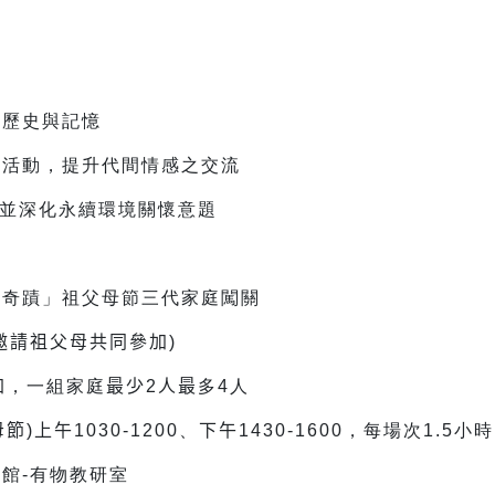
館歷史與記憶
關活動，提升代間情感之交流
，並深化永續環境關懷意題
的奇蹟」祖父母節三代家庭闖關
邀請祖父母共同參加)
加
，一組家庭
最少
2
人最
多4人
母節
)
上午
1030-1200
、
下午
1430-1600，每場次1.5小時
館-有物教研室