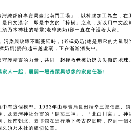
臺灣總督府專賣局臺北南門工場」，以樟腦加工為主，在
」是日文漢字，即是中文的「樟樹」之意，所以用中文說
館久須乃木神社的精靈(老樟奶奶)卻一直在守護著
，污染與破壞不斷蔓延時，(
老樟奶奶
)
總是用它的力量製
樟奶奶)變的越來越虛弱，正在漸漸消失
中
。
出守護精靈的力量，
共同一起
拯救
老樟奶奶與
失衡
的地球
與家人一起
，
展開一場奇蹟與想像的家
庭
任務
!
展中有這個模型。1933年由專賣局長田端幸三郎倡建、
神，及臺灣神社分靈的「開拓三神」、「北白川宮」。神
側，座南朝北。臺博館在進行地下考古挖掘時，挖到一個
個久須乃木社的確切位置。