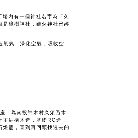
工場內有一個神社名字為「久
就是樟樹神社，
雖然神社已經
大家。
造氧氣，淨化空氣，吸收空
。
鎮座，為南投神木村久須乃木
社主結構木造，基礎RC造，
石燈籠，直到再回頭找過去的