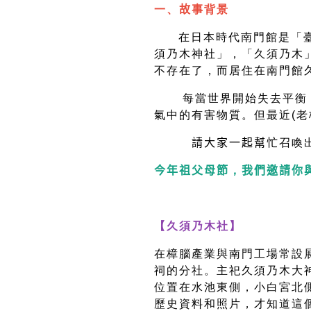
一、
故事
背景
在日本時代南門館是「
須乃木神社」，
「久須乃木
不存在了，而居住在南門
每當世界開始失去平衡
氣中的有害物質。但最近(老
請大家一起幫忙
召喚
今年祖父母節
，
我們邀請你
【久須乃木社】
在樟腦產業與南門工場常設
祠的分社。主祀久須乃木大
位置在水池東側，小白宮北
歷史資料和照片，才知道這