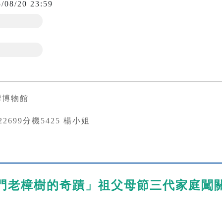
5/08/20 23:59
灣博物館
3822699分機5425 楊小姐
門老樟樹的奇蹟」祖父母節三代家庭闖