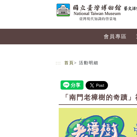
跳到主要內容
網站導覽
會員專區
:::
首頁
> 活動明細
「南門老樟樹的奇蹟」