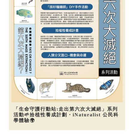
「生命守護行動站:走出第六次大滅絕」系列
活動🌱拾植性養成計劃・iNaturalist 公民科
學體驗🌍