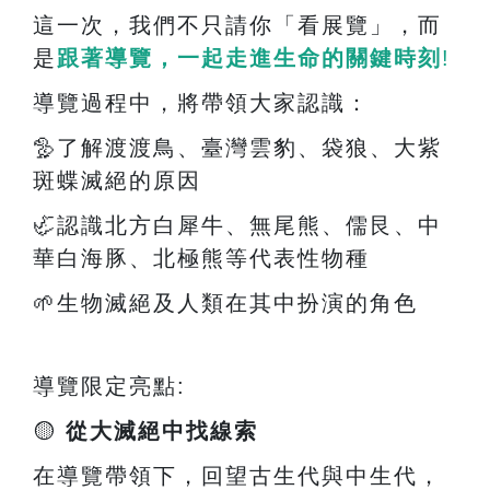
這一次，我們不只請你「看展覽」，而
是
跟著導覽，一起走進生命的關鍵時刻
!
導覽過程中，將帶領大家認識：
🦤
了解渡渡鳥、臺灣雲豹、袋狼、大紫
斑蝶滅絕的原因
🦏
認識北方白犀牛、無尾熊、儒艮、中
華白海豚、北極熊等代表性物種
🌱
生物滅絕及人類在其中扮演的角色
導覽限定亮點
:
🟡
從大滅絕中找線索
在導覽帶領下，回望古生代與中生代，