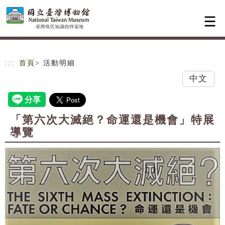
跳到主要內容
網站導覽
:::
首頁
> 活動明細
中文
「第六次大滅絕？命運還是機會」特展
導覽