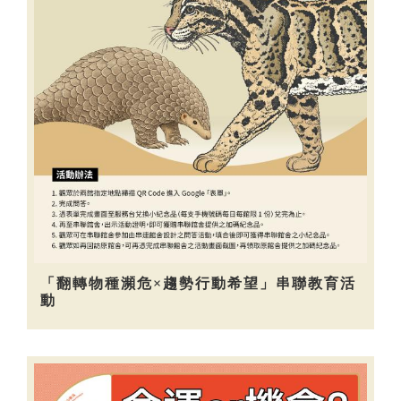
「翻轉物種瀕危×趨勢行動希望」串聯教育活
動