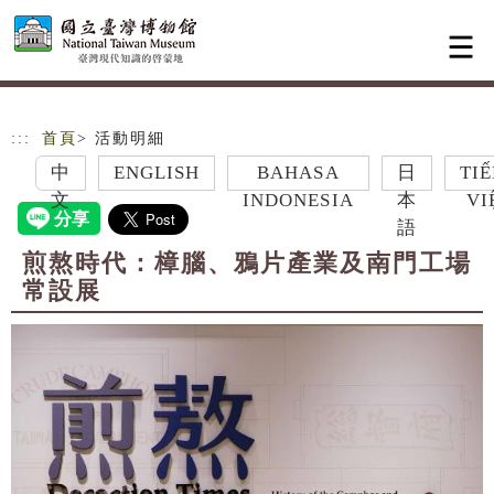
跳到主要內容
網站導覽
:::
首頁
> 活動明細
中
ENGLISH
BAHASA
日
TIẾNG
文
INDONESIA
本
VIỆT
語
煎熬時代：樟腦、鴉片產業及南門工場
常設展