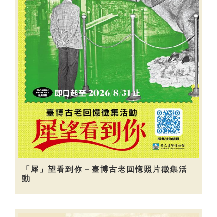
「犀」望看到你－臺博古老回憶照片徵集活
動