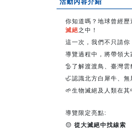
活動內容介紹
你知道嗎？地球曾經歷
滅絕
之中！
這一次，我們不只請你
導覽過程中，將帶領大
🦤
了解渡渡鳥、臺灣雲
🦏
認識北方白犀牛、無
🌱
生物滅絕及人類在其
導覽限定亮點
:
🟡
從大滅絕中找線索