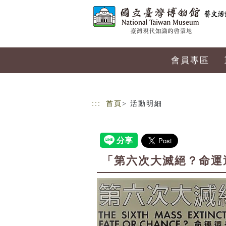
跳到主要內容
網站導覽
會員專區
:::
首頁
> 活動明細
「第六次大滅絕？命運