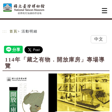
跳到主要內容
網站導覽
:::
首頁
> 活動明細
中文
114年「藏之有物．開放庫房」專場導
覽