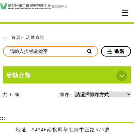
跳到主要內容
網站導覽
:::
首頁
> 活動查詢
進階
活動分類
共
0
筆
排序:
:::
地址：54246南投縣草屯鎮中正路573號 |