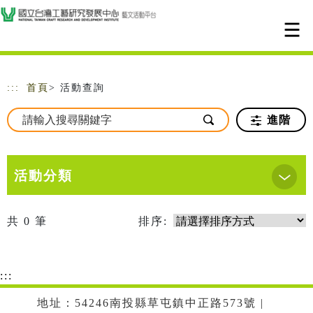
跳到主要內容
網站導覽
:::
首頁
> 活動查詢
進階
活動分類
共
0
筆
排序:
:::
地址：54246南投縣草屯鎮中正路573號 |