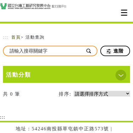
跳到主要內容
網站導覽
:::
首頁
> 活動查詢
進階
活動分類
共
0
筆
排序:
:::
地址：54246南投縣草屯鎮中正路573號 |