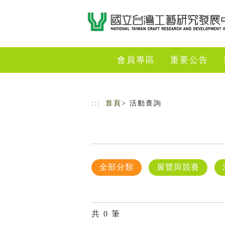
跳到主要內容
網站導覽
會員專區
重要公告
:::
首頁
> 活動查詢
全部分類
展覽與競賽
共
0
筆