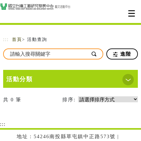
跳到主要內容
網站導覽
:::
首頁
> 活動查詢
進階
活動分類
共
0
筆
排序:
:::
地址：54246南投縣草屯鎮中正路573號 |