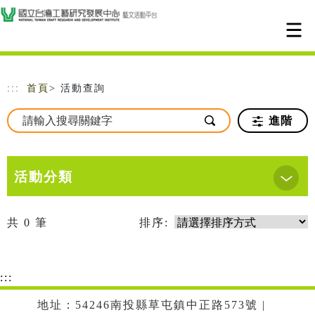
跳到主要內容
網站導覽
:::
首頁
> 活動查詢
進階
活動分類
共
0
筆
排序:
:::
地址：54246南投縣草屯鎮中正路573號 |