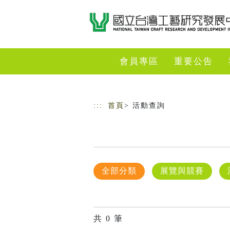
跳到主要內容
網站導覽
會員專區
重要公告
:::
首頁
> 活動查詢
全部分類
展覽與競賽
共
0
筆