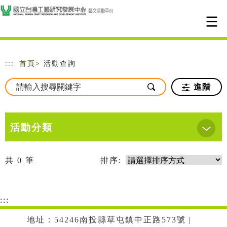
跳到主要內容
網站導覽
:::
首頁
> 活動查詢
進階
活動分類
共
0
筆
排序:
:::
地址：54246南投縣草屯鎮中正路573號 |